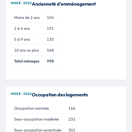
INSEE · 2022
Ancienneté d'emménagement
Moins de 2 ans
104
2 à 4 ans
191
5 à 9 ans
135
10 ans ou plus
568
Total ménages
998
INSEE · 2022
Occupation des logements
Occupation normale
166
Sous-occupation modérée
232
Sous-occupation accentuée
301