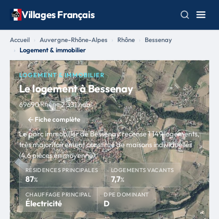
Villages Français
Accueil
Auvergne-Rhône-Alpes
Rhône
Bessenay
Logement & immobilier
LOGEMENT & IMMOBILIER
Le logement à Bessenay
Rhône
69690
·
·
2 331 hab.
Fiche complète
Le parc immobilier de Bessenay recense 1 149 logements,
très majoritairement constitué de maisons individuelles
(4,6 pièces en moyenne).
RÉSIDENCES PRINCIPALES
LOGEMENTS VACANTS
87
7,7
%
%
CHAUFFAGE PRINCIPAL
DPE DOMINANT
Électricité
D