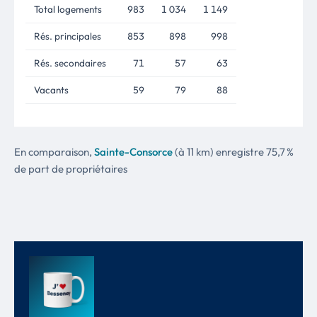
Total logements
983
1 034
1 149
Rés. principales
853
898
998
Rés. secondaires
71
57
63
Vacants
59
79
88
En comparaison,
Sainte-Consorce
(à 11 km) enregistre 75,7 %
de part de propriétaires