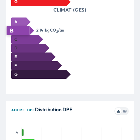
G
CLIMAT (GES)
A
B
2 141 kg CO
/an
2
C
D
E
F
G
Distribution DPE
ADEME · DPE