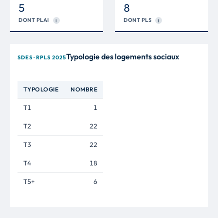
5
8
DONT PLAI
DONT PLS
I
I
Typologie des logements sociaux
SDES · RPLS 2025
TYPOLOGIE
NOMBRE
T1
1
T2
22
T3
22
T4
18
T5+
6