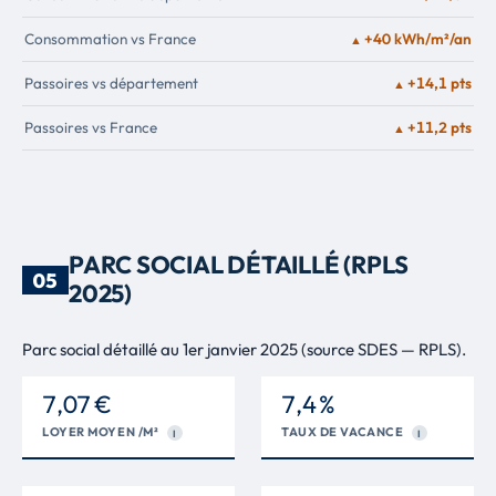
Consommation vs France
+40 kWh/m²/an
▲
Passoires vs département
+14,1 pts
▲
Passoires vs France
+11,2 pts
▲
PARC SOCIAL DÉTAILLÉ (RPLS
05
2025)
Parc social détaillé au 1er janvier 2025 (source SDES — RPLS).
7,07 €
7,4 %
LOYER MOYEN /M²
TAUX DE VACANCE
I
I