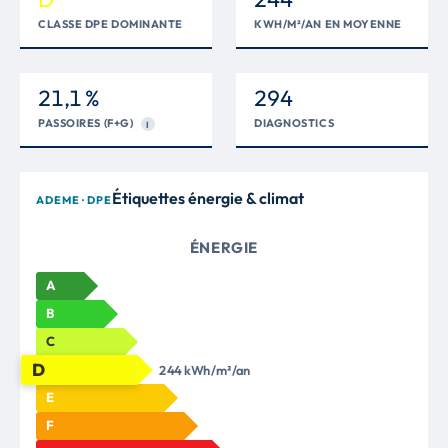
CLASSE DPE DOMINANTE
KWH/M²/AN EN MOYENNE
21,1 %
294
PASSOIRES (F+G)
DIAGNOSTICS
I
Étiquettes énergie & climat
ADEME · DPE
ÉNERGIE
A
B
C
D
244 kWh/m²/an
E
F