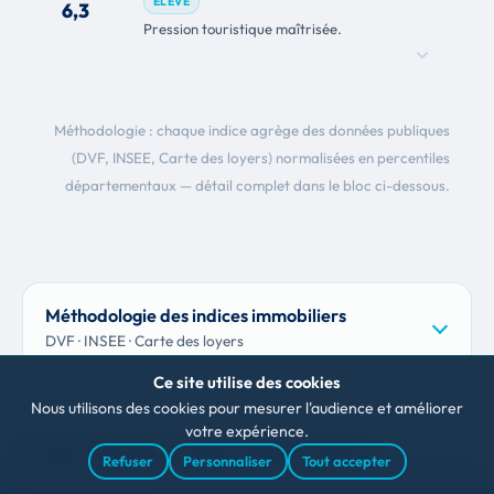
ÉLEVÉ
6,3
Pression touristique maîtrisée.
Méthodologie : chaque indice agrège des données publiques
(DVF, INSEE, Carte des loyers) normalisées en percentiles
départementaux — détail complet dans le bloc ci-dessous.
Méthodologie des indices immobiliers
DVF · INSEE · Carte des loyers
Ce site utilise des cookies
Nous utilisons des cookies pour mesurer l'audience et améliorer
votre expérience.
Investir à Bessenay : opportunités et risques
Refuser
Personnaliser
Tout accepter