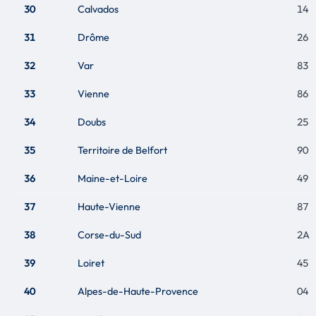
30
Calvados
14
31
Drôme
26
32
Var
83
33
Vienne
86
34
Doubs
25
35
Territoire de Belfort
90
36
Maine-et-Loire
49
37
Haute-Vienne
87
38
Corse-du-Sud
2A
39
Loiret
45
40
Alpes-de-Haute-Provence
04