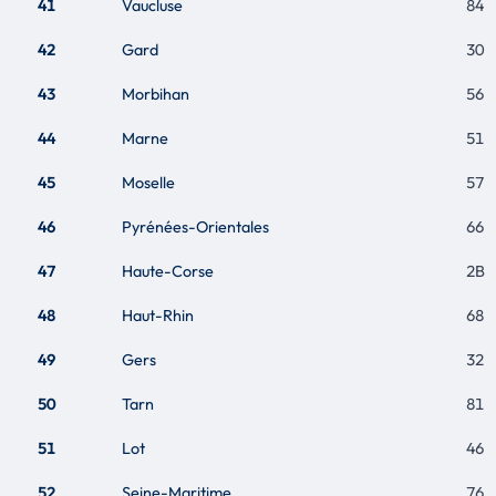
41
Vaucluse
84
42
Gard
30
43
Morbihan
56
44
Marne
51
45
Moselle
57
46
Pyrénées-Orientales
66
47
Haute-Corse
2B
48
Haut-Rhin
68
49
Gers
32
50
Tarn
81
51
Lot
46
52
Seine-Maritime
76