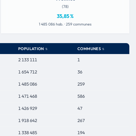
(78)
35,85 %
1 485 086 hab. · 259 communes
POPULATION
COMMUNES
2 133 111
1
1 654 712
36
1 485 086
259
1 471 468
586
1 426 929
47
1 918 642
267
1 338 485
194