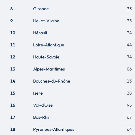
8
Gironde
33
9
Ille-et-Vilaine
35
10
Hérault
34
11
Loire-Atlantique
44
12
Haute-Savoie
74
13
Alpes-Maritimes
06
14
Bouches-du-Rhône
13
15
Isère
38
16
Val-d'Oise
95
17
Bas-Rhin
67
18
Pyrénées-Atlantiques
64