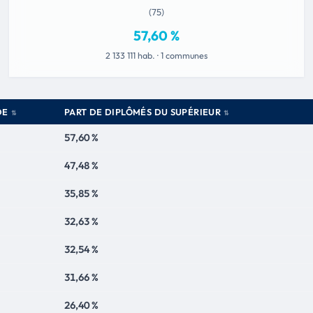
(75)
57,60 %
2 133 111 hab. · 1 communes
DE
PART DE DIPLÔMÉS DU SUPÉRIEUR
57,60 %
47,48 %
35,85 %
32,63 %
32,54 %
31,66 %
26,40 %