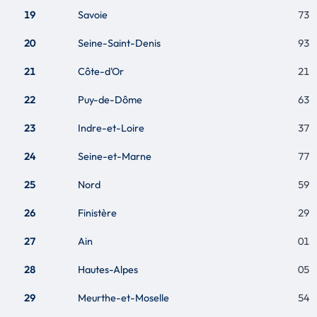
19
Savoie
73
20
Seine-Saint-Denis
93
21
Côte-d'Or
21
22
Puy-de-Dôme
63
23
Indre-et-Loire
37
24
Seine-et-Marne
77
25
Nord
59
26
Finistère
29
27
Ain
01
28
Hautes-Alpes
05
29
Meurthe-et-Moselle
54