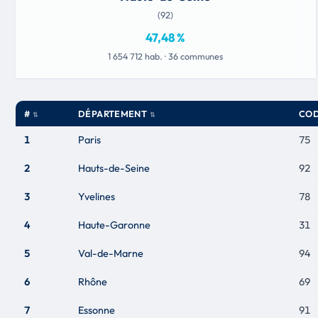
(92)
47,48 %
1 654 712 hab. · 36 communes
#
DÉPARTEMENT
CO
1
Paris
75
2
Hauts-de-Seine
92
3
Yvelines
78
4
Haute-Garonne
31
5
Val-de-Marne
94
6
Rhône
69
7
Essonne
91