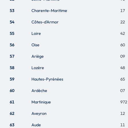
53
Charente-Maritime
17
54
Côtes-d'Armor
22
55
Loire
42
56
Oise
60
57
Ariège
09
58
Lozère
48
59
Hautes-Pyrénées
65
60
Ardèche
07
61
Martinique
972
62
Aveyron
12
63
Aude
11