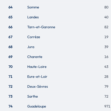
64
Somme
80
65
Landes
40
66
Tarn-et-Garonne
82
67
Corrèze
19
68
Jura
39
69
Charente
16
70
Haute-Loire
43
71
Eure-et-Loir
28
72
Deux-Sèvres
79
73
Sarthe
72
74
Guadeloupe
971