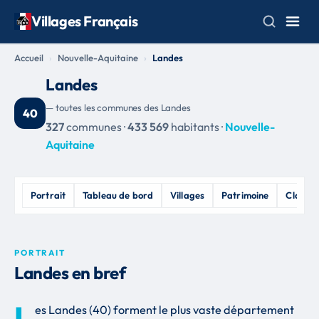
Villages Français
Accueil
Nouvelle-Aquitaine
Landes
Landes
— toutes les communes des Landes
40
327
communes ·
433 569
habitants ·
Nouvelle-
Aquitaine
Portrait
Tableau de bord
Villages
Patrimoine
Classe
PORTRAIT
Landes en bref
L
es Landes (40) forment le plus vaste département