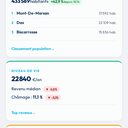
433 569
habitants
+42,9 %
depuis 1876
Mont-De-Marsan
31 592 hab.
Dax
22 109 hab.
Biscarrosse
15 836 hab.
Classement population
→
NIVEAU DE VIE
22 840
€/an
Revenu médian
▼ -1,0%
Chômage :
11,1 %
▼ -5,1%
Top revenus
→