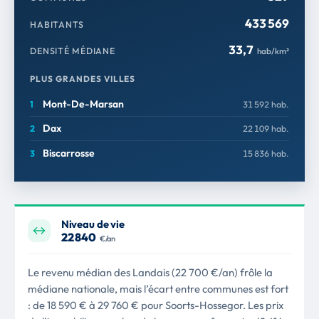
433 569
HABITANTS
33,7
DENSITÉ MÉDIANE
hab/km²
PLUS GRANDES VILLES
Mont-De-Marsan
31 592 hab.
Dax
22 109 hab.
Biscarrosse
15 836 hab.
Niveau de vie
22 840
€/an
Le revenu médian des Landais (22 700 €/an) frôle la
médiane nationale, mais l’écart entre communes est fort
: de 18 590 € à 29 760 € pour Soorts-Hossegor. Les prix