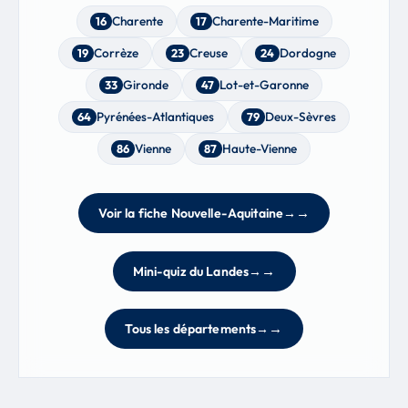
Charente
Charente-Maritime
16
17
Corrèze
Creuse
Dordogne
19
23
24
Gironde
Lot-et-Garonne
33
47
Pyrénées-Atlantiques
Deux-Sèvres
64
79
Vienne
Haute-Vienne
86
87
Voir la fiche Nouvelle-Aquitaine
→
Mini-quiz du Landes
→
Tous les départements
→