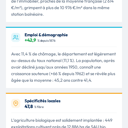
de l’immobilier, proches de la moyenne française (2 614
€/m²), grimpent à plus de 10 976 €/m² dans la même
station balnéaire.
Emploi & démographie
+42,9
% depuis 1876
Avec 11,4 % de chômage, le département est légèrement
au-dessus du taux national (11,1 %). La population, après
avoir décliné jusqu’aux années 1950, connaît une
croissance soutenue (+66 % depuis 1962) et se révèle plus
âgée que la moyenne : 45,2 ans contre 41,4.
Spécificités locales
47,8
% fibre
L’agriculture biologique est solidement implantée : 449
exploitations cultivent près de 12 886 ha de SAU bio,