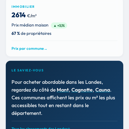
IMMOBILIER
2 614
€/m²
Prix médian maison
▲ +3,1%
67 %
de propriétaires
Prix par commune
→
LE SAVIEZ-VOUS
Pour acheter abordable dans les Landes,
regardez du côté de
Mant
,
Cagnotte
,
Cauna
.
Ces communes affichent les prix au m² les plus
accessibles tout en restant dans le
département.
Tous les classements des Landes
↓