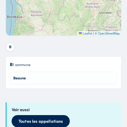
Leaflet
|
©
OpenStreetMap
B
B
1 commune
Beaune
Voir aussi
Toutes les appellations