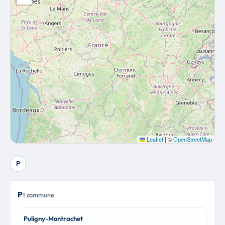
Leaflet
|
©
OpenStreetMap
P
P
1 commune
Puligny-Montrachet