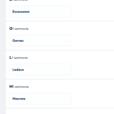
Escoussans
G
1 commune
Gornac
L
1 commune
Ladaux
M
1 commune
Mourens