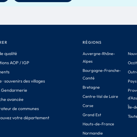
RER
RÉGIONS
e qualité
Auvergne-Rhône-
Nouv
Alpes
tions AOP / IGP
Occi
Bourgogne-Franche-
ments
Outr
Comté
 · souvenirs des villages
Pays 
Bretagne
& Gendarmerie
Prov
Centre-Val de Loire
d'Az
che avancée
Corse
Île-
ateur de communes
Grand Est
Toute
Trouvez votre département
Hauts-de-France
Normandie