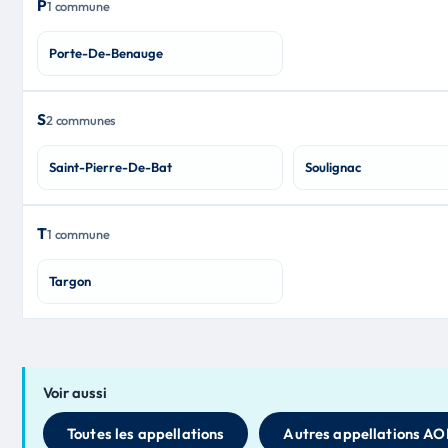
P
1 commune
Porte-De-Benauge
S
2 communes
Saint-Pierre-De-Bat
Soulignac
T
1 commune
Targon
Voir aussi
Toutes les appellations
Autres appellations AO