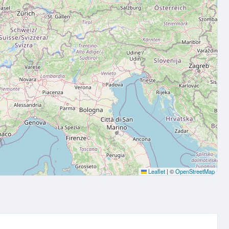
Leaflet
|
©
OpenStreetMap