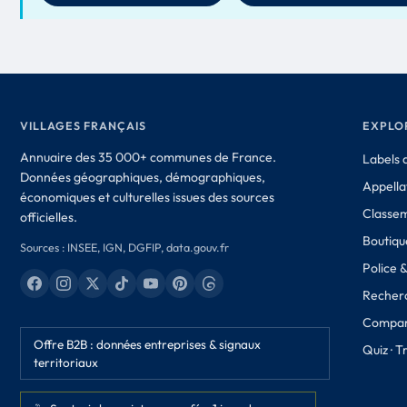
VILLAGES FRANÇAIS
EXPLO
Annuaire des 35 000+ communes de France.
Labels d
Données géographiques, démographiques,
Appella
économiques et culturelles issues des sources
Classe
officielles.
Boutique
Sources : INSEE, IGN, DGFIP, data.gouv.fr
Police 
Recher
Compar
Offre B2B : données entreprises & signaux
Quiz · 
territoriaux