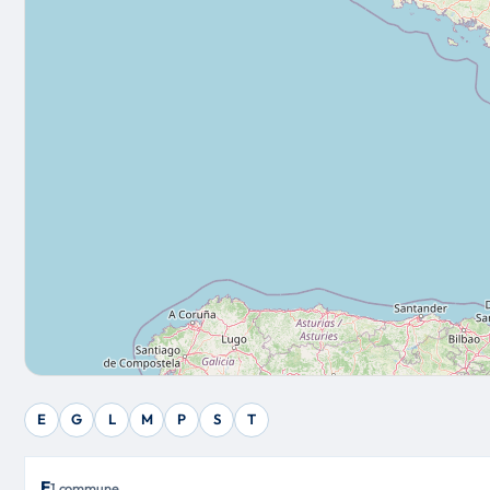
E
G
L
M
P
S
T
E
1 commune