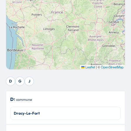
Leaflet
|
©
OpenStreetMap
D
G
J
D
1 commune
Dracy-Le-Fort