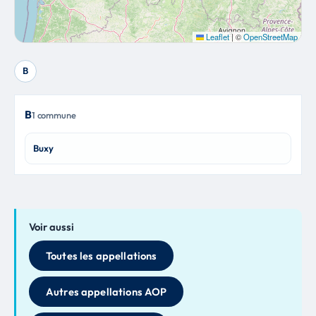
Leaflet
|
©
OpenStreetMap
B
B
1 commune
Buxy
Voir aussi
Toutes les appellations
Autres appellations AOP