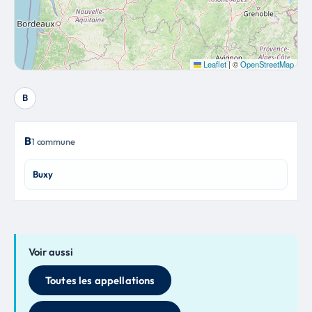
Leaflet
|
©
OpenStreetMap
B
B
1 commune
Buxy
Voir aussi
Toutes les appellations