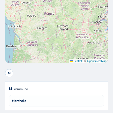
Leaflet
|
©
OpenStreetMap
M
M
1 commune
Monthelie