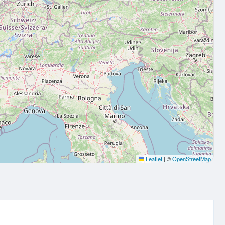
Leaflet
|
©
OpenStreetMap