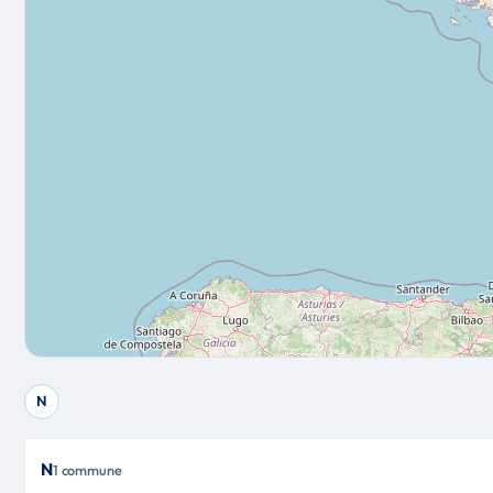
N
N
1 commune