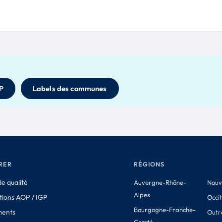
P
Labels des communes
RER
RÉGIONS
e qualité
Auvergne-Rhône-
Nouv
Alpes
tions AOP / IGP
Occi
Bourgogne-Franche-
ments
Outr