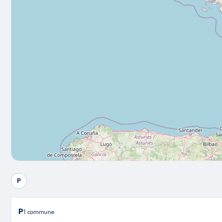
P
P
1 commune