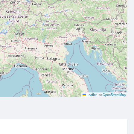
Leaflet
|
©
OpenStreetMap