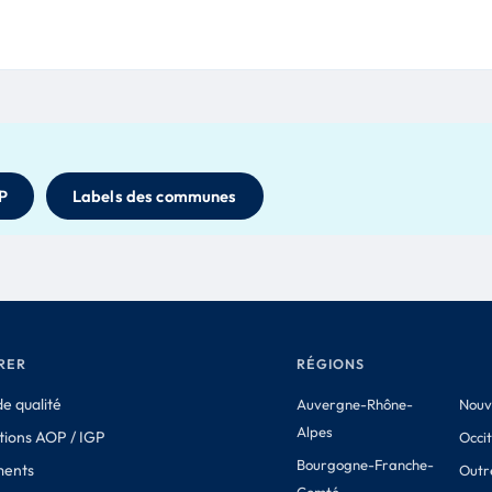
P
Labels des communes
RER
RÉGIONS
e qualité
Auvergne-Rhône-
Nouv
Alpes
tions AOP / IGP
Occi
Bourgogne-Franche-
ments
Outr