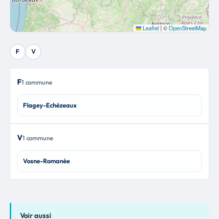
Leaflet
|
©
OpenStreetMap
F
V
F
1 commune
Flagey-Echézeaux
V
1 commune
Vosne-Romanée
Voir aussi