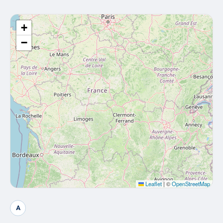
+
−
Leaflet
|
©
OpenStreetMap
A