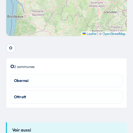
Leaflet
|
©
OpenStreetMap
O
O
2 communes
Obernai
Ottrott
Voir aussi