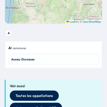
Leaflet
|
©
OpenStreetMap
A
A
1 commune
Auxey-Duresses
Voir aussi
Toutes les appellations