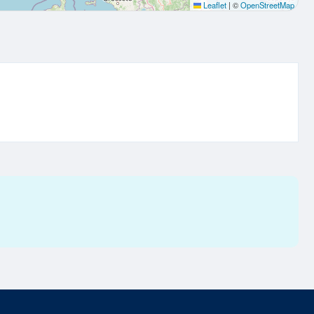
Leaflet
|
©
OpenStreetMap