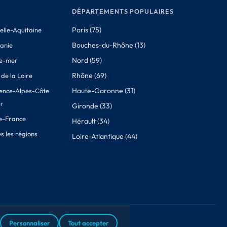
DÉPARTEMENTS POPULAIRES
Paris (75)
elle-Aquitaine
Bouches-du-Rhône (13)
tanie
Nord (59)
e-mer
Rhône (69)
de la Loire
Haute-Garonne (31)
ence-Alpes-Côte
ur
Gironde (33)
de-France
Hérault (34)
s les régions
Loire-Atlantique (44)
lité
À propos des données
Cookies
Contact
Personnaliser
Tout accepter