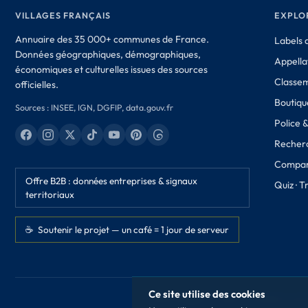
VILLAGES FRANÇAIS
EXPLO
Annuaire des 35 000+ communes de France.
Labels d
Données géographiques, démographiques,
Appella
économiques et culturelles issues des sources
Classe
officielles.
Boutique
Sources : INSEE, IGN, DGFIP, data.gouv.fr
Police 
Recher
Compar
Offre B2B : données entreprises & signaux
Quiz · 
territoriaux
☕ Soutenir le projet — un café = 1 jour de serveur
Ce site utilise des cookies
© 2026 Villages Français. Données issues 