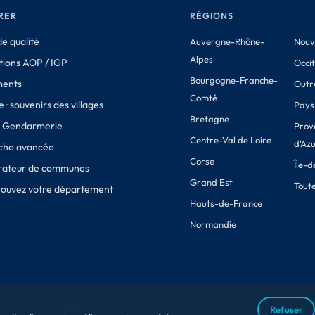
RER
RÉGIONS
e qualité
Auvergne-Rhône-
Nouv
Alpes
tions AOP / IGP
Occi
Bourgogne-Franche-
ments
Outr
Comté
 · souvenirs des villages
Pays 
Bretagne
& Gendarmerie
Prov
Centre-Val de Loire
d'Az
che avancée
Corse
Île-
ateur de communes
Grand Est
Toute
Trouvez votre département
Hauts-de-France
Normandie
des sources officielles.
Mentions légales
CGV
Conditions de retour
Confidentia
Refuser