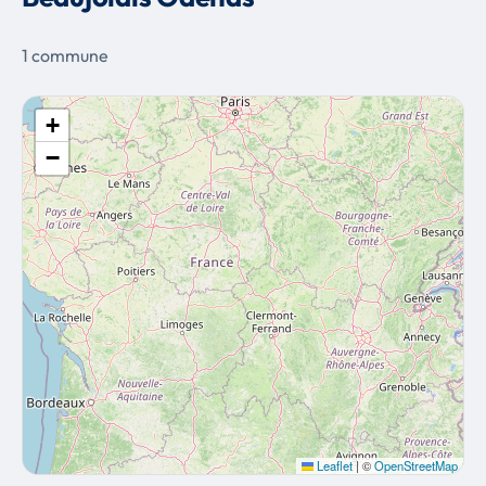
1 commune
+
−
Leaflet
|
©
OpenStreetMap