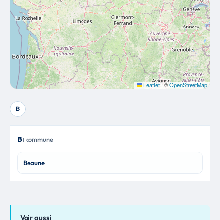
Leaflet
|
©
OpenStreetMap
B
B
1 commune
Beaune
Voir aussi