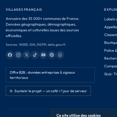
VILLAGES FRANÇAIS
EXPLO
Annuaire des 35 000+ communes de France.
Labels d
Données géographiques, démographiques,
Appella
économiques et culturelles issues des sources
Classe
officielles.
Boutique
Sources : INSEE, IGN, DGFIP, data.gouv.fr
Police 
Recher
Compar
Offre B2B : données entreprises & signaux
Quiz · 
territoriaux
☕ Soutenir le projet — un café = 1 jour de serveur
Ce site utilise des cookies
© 2026 Villages Français. Données issues 