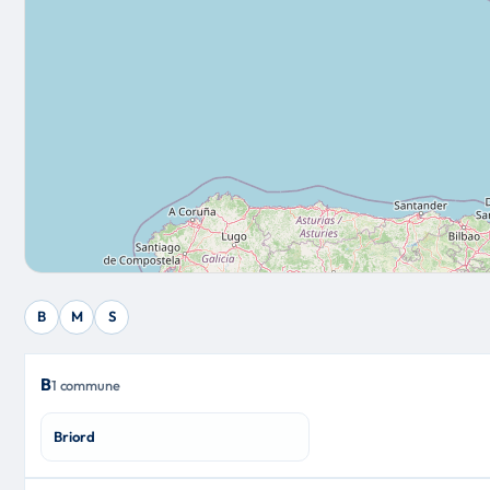
B
M
S
B
1 commune
Briord