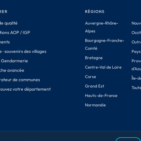
RER
RÉGIONS
e qualité
Auvergne-Rhône-
Nouv
Alpes
tions AOP / IGP
Occi
Bourgogne-Franche-
ments
Outr
Comté
 · souvenirs des villages
Pays 
Bretagne
& Gendarmerie
Prov
Centre-Val de Loire
d'Az
che avancée
Corse
Île-
ateur de communes
Grand Est
Toute
Trouvez votre département
Hauts-de-France
Normandie
des sources officielles.
Mentions légales
CGV
Conditions de retour
Confidentia