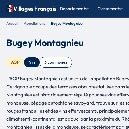
Villages Français
Départements
Classements
Accueil
Appellations
Bugey Montagnieu
Bugey Montagnieu
AOP
Vin
3 communes
L'AOP Bugey Montagnieu est un cru de l'appellation Bugey
Ce vignoble occupe des terrasses abruptes taillées dans le
Montagnieu est historiquement réputé pour ses vins efferve
mondeuse, cépage autochtone savoyard, trouve sur les sols
rouges tranquilles et des vins effervescents, principalemen
climat semi-continental est adouci par la proximité du Rhô
Montagnieu, issus de la mondeuse, se caractérisent par leur