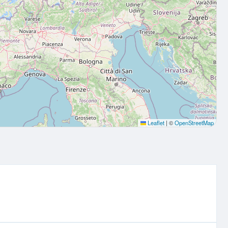
Leaflet
|
©
OpenStreetMap