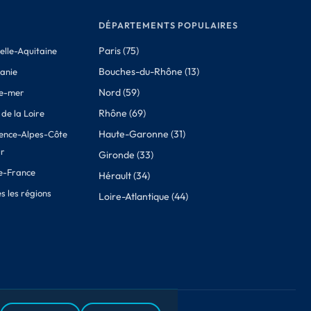
DÉPARTEMENTS POPULAIRES
Paris (75)
elle-Aquitaine
Bouches-du-Rhône (13)
tanie
Nord (59)
e-mer
Rhône (69)
de la Loire
Haute-Garonne (31)
ence-Alpes-Côte
ur
Gironde (33)
de-France
Hérault (34)
s les régions
Loire-Atlantique (44)
lité
À propos des données
Cookies
Contact