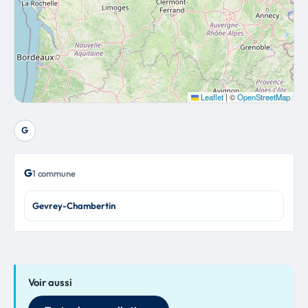
Leaflet
|
©
OpenStreetMap
G
G
1 commune
Gevrey-Chambertin
Voir aussi