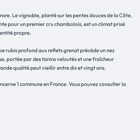
are. Le vignoble, planté sur les pentes douces de la Côte,
nte pour un premier cru chambolois, est un climat prisé
entité propre.
be rubis profond aux reflets grenat précède un nez
use, portée par des tanins veloutés et une fraîcheur
nde qualité peut vieillir entre dix et vingt ans.
oncerne 1 commune en France. Vous pouvez consulter la