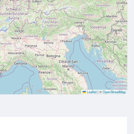
Leaflet
|
©
OpenStreetMap