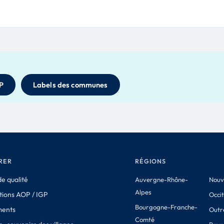
P
Labels des communes
RER
RÉGIONS
e qualité
Auvergne-Rhône-
Nouv
Alpes
tions AOP / IGP
Occi
Bourgogne-Franche-
ments
Outr
Comté