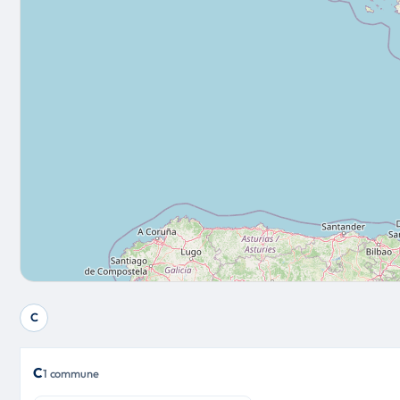
C
C
1 commune