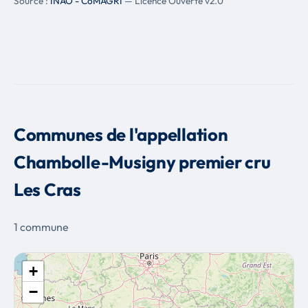
Source :
INAO - CoMAGRI
— Licence Ouverte v2.0
Communes de l'appellation
Chambolle-Musigny premier cru
Les Cras
1 commune
+
−