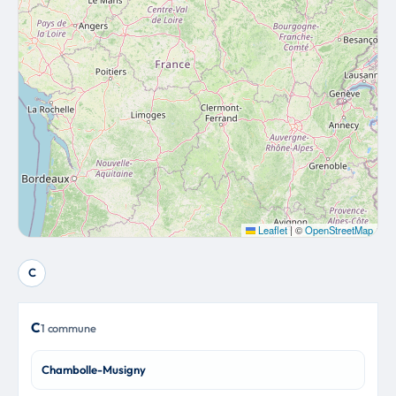
Leaflet
|
©
OpenStreetMap
C
C
1 commune
Chambolle-Musigny