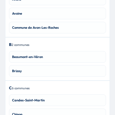
Avoine
Commune de Avon-Les-Roches
B
2 communes
Beaumont-en-Véron
Brizay
C
6 communes
Candes-Saint-Martin
Chinon