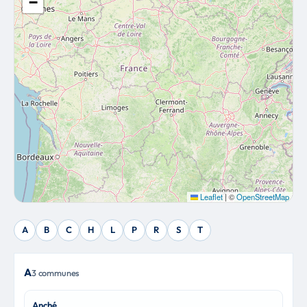
−
Leaflet
|
©
OpenStreetMap
A
B
C
H
L
P
R
S
T
A
3 communes
Anché