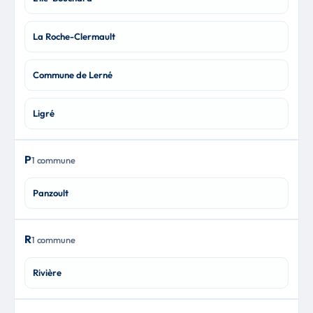
La Roche-Clermault
Commune de Lerné
Ligré
P
1 commune
Panzoult
R
1 commune
Rivière