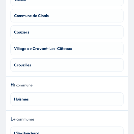
Commune de Cinais
Couziers
Village de Cravant-Les-Côteaux
Crouzilles
H
1 commune
Huismes
L
4 communes
L'île-Bouchard