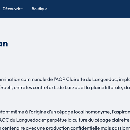
Découvrir
Boutique
an
nomination communale de l’AOP Clairette du Languedoc, impl
Hérault, entre les contreforts du Larzac et la plaine littorale
ge étant même à l’origine d’un cépage local homonyme, l’aspiran
s AOC du Languedoc et perpétue la culture du cépage clairette
on centenaire avec une production confidentielle mais passion