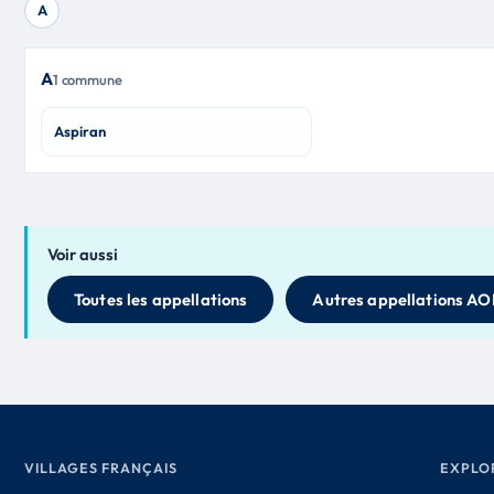
A
A
1 commune
Aspiran
Voir aussi
Toutes les appellations
Autres appellations AO
VILLAGES FRANÇAIS
EXPLO