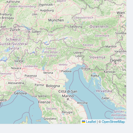
Leaflet
|
©
OpenStreetMap