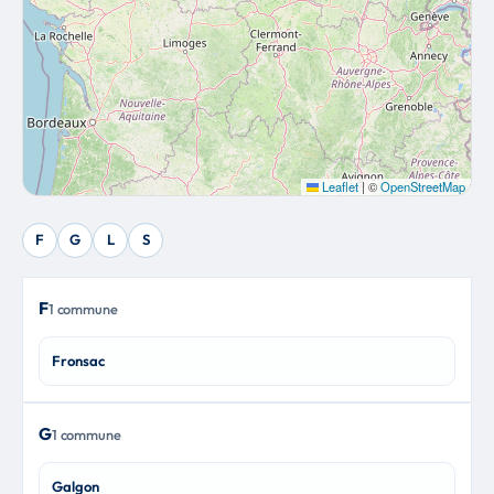
Leaflet
|
©
OpenStreetMap
F
G
L
S
F
1 commune
Fronsac
G
1 commune
Galgon