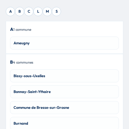
A
B
C
L
M
S
A
1 commune
Ameugny
B
4 communes
Bissy-sous-Uxelles
Bonnay-Saint-Ythaire
Commune de Bresse-sur-Grosne
Burnand