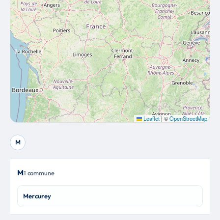
Leaflet
|
©
OpenStreetMap
M
M
1 commune
Mercurey