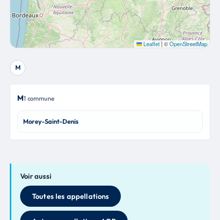
Leaflet
|
©
OpenStreetMap
M
M
1 commune
Morey-Saint-Denis
Voir aussi
Toutes les appellations