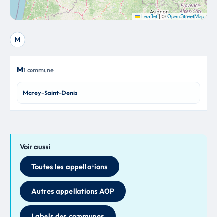
Leaflet
|
©
OpenStreetMap
M
M
1 commune
Morey-Saint-Denis
Voir aussi
Toutes les appellations
Autres appellations AOP
Labels des communes