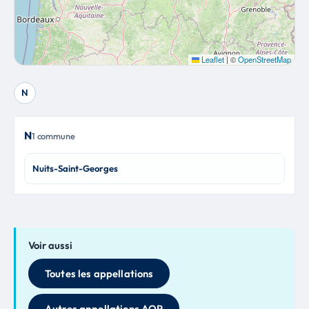
Leaflet
|
©
OpenStreetMap
N
N
1 commune
Nuits-Saint-Georges
Voir aussi
Toutes les appellations
Autres appellations AOP