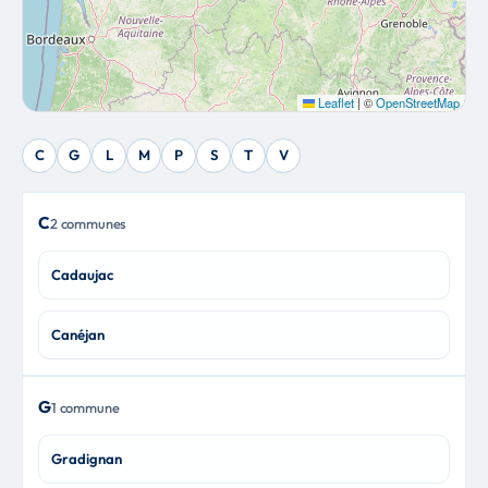
Leaflet
|
©
OpenStreetMap
C
G
L
M
P
S
T
V
C
2 communes
Cadaujac
Canéjan
G
1 commune
Gradignan