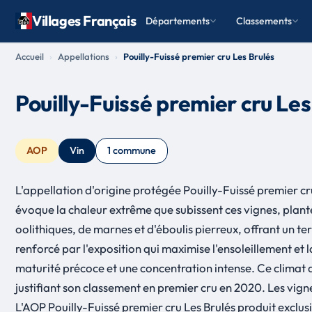
Villages Français
Départements
Classements
Accueil
Appellations
Pouilly-Fuissé premier cru Les Brulés
Pouilly-Fuissé premier cru Les
AOP
Vin
1 commune
L'appellation d'origine protégée Pouilly-Fuissé premier c
évoque la chaleur extrême que subissent ces vignes, plantée
oolithiques, de marnes et d'éboulis pierreux, offrant un te
renforcé par l'exposition qui maximise l'ensoleillement et 
maturité précoce et une concentration intense. Ce climat d
justifiant son classement en premier cru en 2020. Les vigne
L'AOP Pouilly-Fuissé premier cru Les Brulés produit exclus