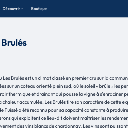
Découvrir
Boutique
 Brulés
ru Les Brulés est un climat classé en premier cru sur la comm
s sur un coteau orienté plein sud, où le soleil « brûle » les pe
rroir thermique et drainant qui pousse la vigne à s'enraciner 
la chaleur accumulée. Les Brulés tire son caractère de cette ex
e Fuissé a été reconnu pour sa capacité constante à produire 
rons qui exploitent ce lieu-dit doivent maîtriser les rendemen
ivement des vins blancs de chardonnay. Les vins sont puissants