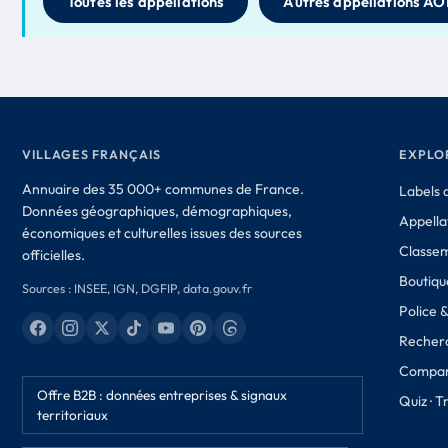
Toutes les appellations
Autres appellations AO
VILLAGES FRANÇAIS
EXPLO
Annuaire des 35 000+ communes de France.
Labels d
Données géographiques, démographiques,
Appella
économiques et culturelles issues des sources
Classe
officielles.
Boutique
Sources : INSEE, IGN, DGFIP, data.gouv.fr
Police 
Recher
Compar
Offre B2B : données entreprises & signaux
Quiz · 
territoriaux