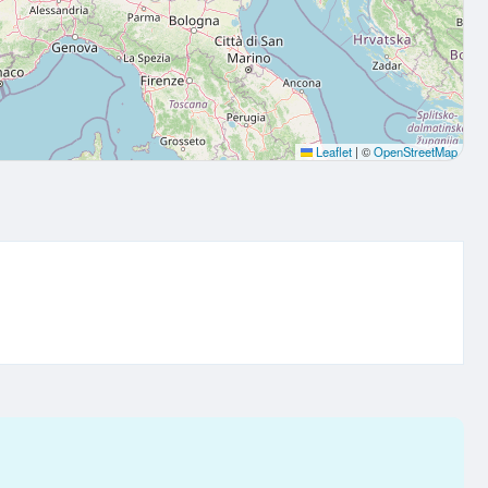
Leaflet
|
©
OpenStreetMap