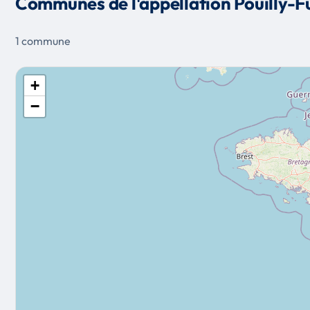
Communes de l'appellation Pouilly-Fu
1 commune
+
−