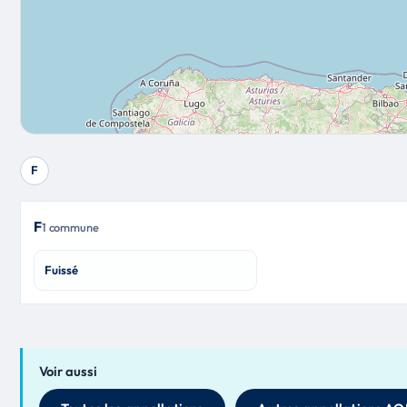
F
F
1 commune
Fuissé
Voir aussi