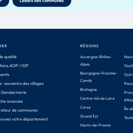
P
Labels des communes
RER
RÉGIONS
e qualité
Auvergne-Rhône-
Nouv
Alpes
tions AOP / IGP
Occi
Bourgogne-Franche-
ments
Outr
Comté
 · souvenirs des villages
Pays 
Bretagne
& Gendarmerie
Prov
Centre-Val de Loire
d'Az
che avancée
Corse
Île-
ateur de communes
Grand Est
Toute
Trouvez votre département
Hauts-de-France