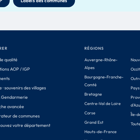
P
Labels des communes
RER
RÉGIONS
e qualité
Auvergne-Rhône-
Nouv
Alpes
tions AOP / IGP
Occi
Bourgogne-Franche-
ments
Outr
Comté
 · souvenirs des villages
Pays 
Bretagne
& Gendarmerie
Prov
Centre-Val de Loire
d'Az
che avancée
Corse
Île-
ateur de communes
Grand Est
Toute
Trouvez votre département
Hauts-de-France