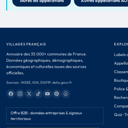
Toutes les appellations
Autres appellations AO
VILLAGES FRANÇAIS
EXPLO
Annuaire des 35 000+ communes de France.
Labels d
Données géographiques, démographiques,
Appella
économiques et culturelles issues des sources
Classe
officielles.
Boutique
Sources : INSEE, IGN, DGFIP, data.gouv.fr
Police 
Recher
Compar
Offre B2B : données entreprises & signaux
Quiz · 
territoriaux