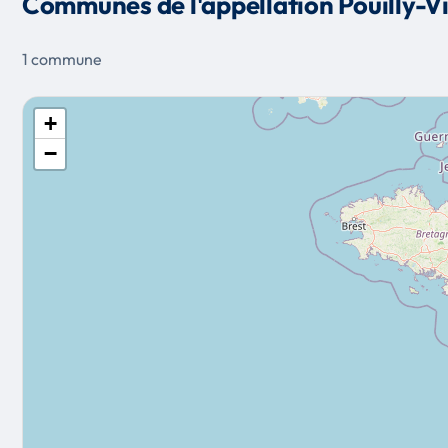
Communes de l'appellation Pouilly-Vi
1 commune
+
−