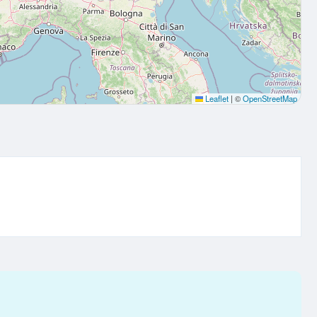
Leaflet
|
©
OpenStreetMap