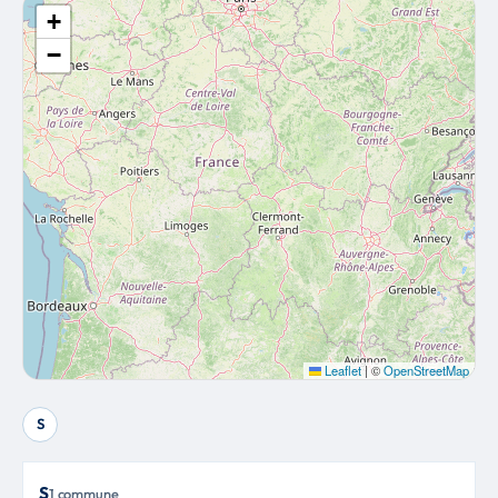
+
−
Leaflet
|
©
OpenStreetMap
S
S
1 commune