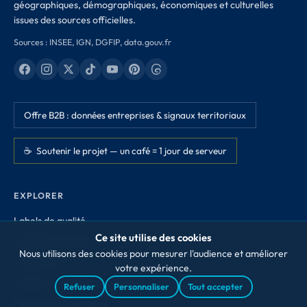
géographiques, démographiques, économiques et culturelles
issues des sources officielles.
Sources : INSEE, IGN, DGFIP, data.gouv.fr
Offre B2B : données entreprises & signaux territoriaux
☕ Soutenir le projet — un café = 1 jour de serveur
EXPLORER
Labels de qualité
Ce site utilise des cookies
Appellations AOP / IGP
Nous utilisons des cookies pour mesurer l'audience et améliorer
Classements
votre expérience.
Boutique · souvenirs des villages
Refuser
Personnaliser
Tout accepter
Police & Gendarmerie