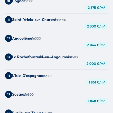
Cognac
10
16100
2 375 €/m²
Saint-Yrieix-sur-Charente
11
16710
2 300 €/m²
Angoulême
12
16000
2 044 €/m²
La Rochefoucauld-en-Angoumois
13
16110
2 000 €/m²
L'isle-D'espagnac
14
16340
1 851 €/m²
Soyaux
15
16800
1 848 €/m²
Ruelle-sur-Touvre
16
16600