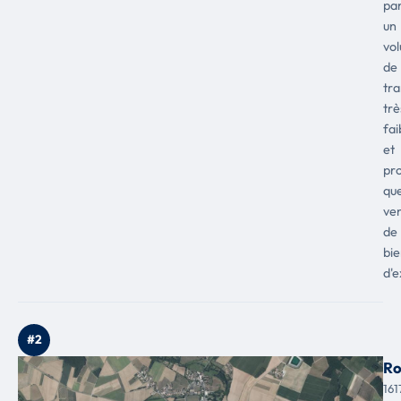
pa
un
vo
de
tra
trè
fai
et
pr
qu
ve
de
bie
d'e
#2
Ro
161