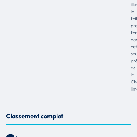
ill
la
fai
pre
fo
da
cet
so
pr
de
la
Ch
lim
Classement complet