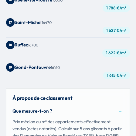
1 788 €/m²
Saint-Michel
17
16470
1 627 €/m²
Ruffec
18
16700
1 622 €/m²
Gond-Pontouvre
19
16160
1 615 €/m²
À propos de ce classement
Que mesure-t-on ?
Prix médian au m² des appartements effectivement
vendus (actes notariés). Calculé sur 5 ans glissants à partir
des Demandes de Valeurs Foncières (DVF), base DGFiP