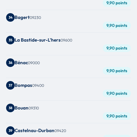
9,90 points
Bagert
34
09230
9,90 points
La Bastide-sur-L'hers
35
09600
9,90 points
Bénac
36
09000
9,90 points
Bompas
37
09400
9,90 points
Bouan
38
09310
9,90 points
Castelnau-Durban
39
09420