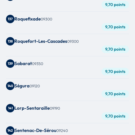
9,70 points
Roquefixade
137
09300
9,70 points
Roquefort-Les-Cascades
138
09300
9,70 points
Sabarat
139
09350
9,70 points
Ségura
140
09120
9,70 points
Lorp-Sentaraille
141
09190
9,70 points
Sentenac-De-Sérou
142
09240