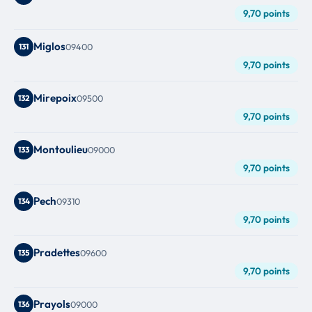
9,70 points
Miglos
131
09400
9,70 points
Mirepoix
132
09500
9,70 points
Montoulieu
133
09000
9,70 points
Pech
134
09310
9,70 points
Pradettes
135
09600
9,70 points
Prayols
136
09000