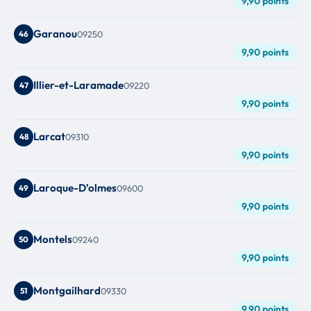
9,90 points
Garanou
46
09250
9,90 points
Illier-et-Laramade
47
09220
9,90 points
Larcat
48
09310
9,90 points
Laroque-D'olmes
49
09600
9,90 points
Montels
50
09240
9,90 points
Montgailhard
51
09330
9,90 points