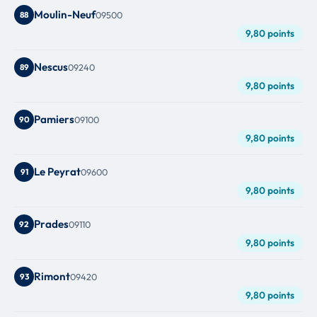
Moulin-Neuf
88
09500
9,80 points
Nescus
89
09240
9,80 points
Pamiers
90
09100
9,80 points
Le Peyrat
91
09600
9,80 points
Prades
92
09110
9,80 points
Rimont
93
09420
9,80 points