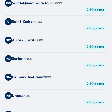
Saint-Quentin-La-Tour
100
09500
9,80 points
Saint-Quirc
101
09700
9,80 points
Aulos-Sinsat
102
09310
9,80 points
Surba
103
09400
9,80 points
La Tour-Du-Crieu
104
09100
9,80 points
Unac
105
09250
9,80 points