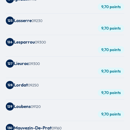
9,70 points
Lasserre
125
09230
9,70 points
Lesparrou
126
09300
9,70 points
Lieurac
127
09300
9,70 points
Lordat
128
09250
9,70 points
Loubens
129
09120
9,70 points
Mauvezin-De-Prat
130
09160