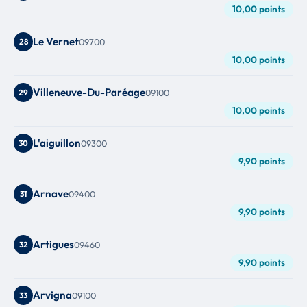
10,00 points
Le Vernet
28
09700
10,00 points
Villeneuve-Du-Paréage
29
09100
10,00 points
L'aiguillon
30
09300
9,90 points
Arnave
31
09400
9,90 points
Artigues
32
09460
9,90 points
Arvigna
33
09100