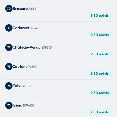
Brassac
70
09000
9,80 points
Cadarcet
71
09240
9,80 points
Château-Verdun
72
09310
9,80 points
Coutens
73
09500
9,80 points
Foix
74
09000
9,80 points
Génat
75
09400
9,80 points