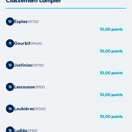
Esplas
10
09700
10,00 points
Gourbit
11
09400
10,00 points
Justiniac
12
09700
10,00 points
Lescousse
13
09100
10,00 points
Loubières
14
09000
10,00 points
Ludiès
15
09100