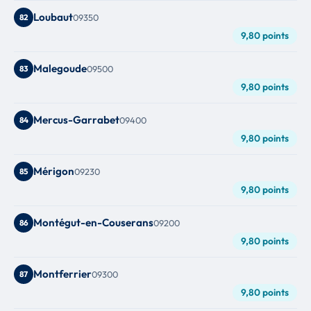
Loubaut
82
09350
9,80 points
Malegoude
83
09500
9,80 points
Mercus-Garrabet
84
09400
9,80 points
Mérigon
85
09230
9,80 points
Montégut-en-Couserans
86
09200
9,80 points
Montferrier
87
09300
9,80 points