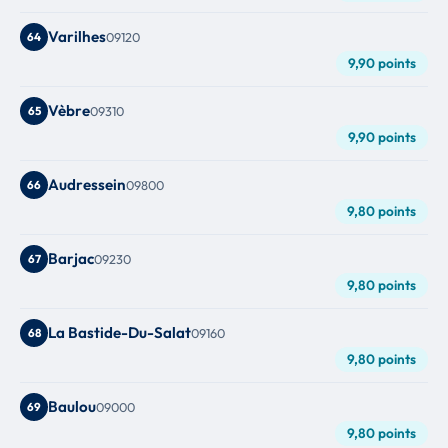
Varilhes
64
09120
9,90 points
Vèbre
65
09310
9,90 points
Audressein
66
09800
9,80 points
Barjac
67
09230
9,80 points
La Bastide-Du-Salat
68
09160
9,80 points
Baulou
69
09000
9,80 points