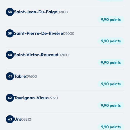
Saint-Jean-Du-Falga
58
09100
9,90 points
Saint-Pierre-De-Rivière
59
09000
9,90 points
Saint-Victor-Rouzaud
60
09100
9,90 points
Tabre
61
09600
9,90 points
Taurignan-Vieux
62
09190
9,90 points
Urs
63
09310
9,90 points