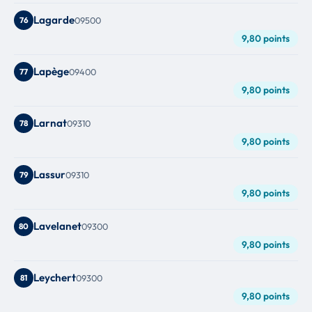
Lagarde
76
09500
9,80 points
Lapège
77
09400
9,80 points
Larnat
78
09310
9,80 points
Lassur
79
09310
9,80 points
Lavelanet
80
09300
9,80 points
Leychert
81
09300
9,80 points