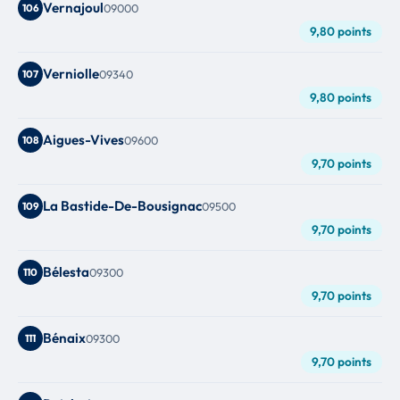
Vernajoul
106
09000
9,80 points
Verniolle
107
09340
9,80 points
Aigues-Vives
108
09600
9,70 points
La Bastide-De-Bousignac
109
09500
9,70 points
Bélesta
110
09300
9,70 points
Bénaix
111
09300
9,70 points