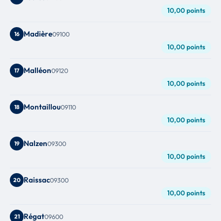
10,00 points
Madière
16
09100
10,00 points
Malléon
17
09120
10,00 points
Montaillou
18
09110
10,00 points
Nalzen
19
09300
10,00 points
Raissac
20
09300
10,00 points
Régat
21
09600