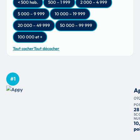
< 500 hab.
500 – 1 999
2 000 – 4 999
5 000 – 9 999
10 000 – 19 999
20 000 – 49 999
50 000 – 99 999
100 000 et +
Tout cocher
Tout décocher
#1
A
09
PO
28
SC
NU
10
po