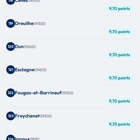
Celles
118
09000
9,70 points
Dreuilhe
119
09300
9,70 points
Dun
120
09600
9,70 points
Esclagne
121
09600
9,70 points
Fougax-et-Barrineuf
122
09300
9,70 points
Freychenet
123
09300
9,70 points
Ignaux
124
09110