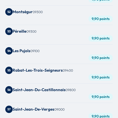
Montségur
52
09300
9,90 points
Péreille
53
09300
9,90 points
Les Pujols
54
09100
9,90 points
Rabat-Les-Trois-Seigneurs
55
09400
9,90 points
Saint-Jean-Du-Castillonnais
56
09800
9,90 points
Saint-Jean-De-Verges
57
09000
9,90 points