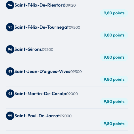
Saint-Félix-De-Rieutord
94
09120
9,80 points
Saint-Félix-De-Tournegat
95
09500
9,80 points
Saint-Girons
96
09200
9,80 points
Saint-Jean-D'aigues-Vives
97
09300
9,80 points
Saint-Martin-De-Caralp
98
09000
9,80 points
Saint-Paul-De-Jarrat
99
09000
9,80 points