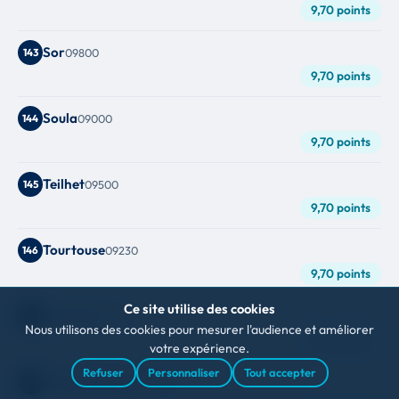
9,70 points
Sor
143
09800
9,70 points
Soula
144
09000
9,70 points
Teilhet
145
09500
9,70 points
Tourtouse
146
09230
9,70 points
Ce site utilise des cookies
Tourtrol
147
09500
Nous utilisons des cookies pour mesurer l'audience et améliorer
9,70 points
votre expérience.
Refuser
Personnaliser
Tout accepter
Troye-D'ariège
148
09500