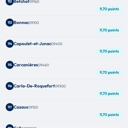
Betchat
112
09160
9,70 points
Bonnac
113
09100
9,70 points
Capoulet-et-Junac
114
09400
9,70 points
Carcanières
115
09460
9,70 points
Carla-De-Roquefort
116
09300
9,70 points
Cazaux
117
09120
9,70 points