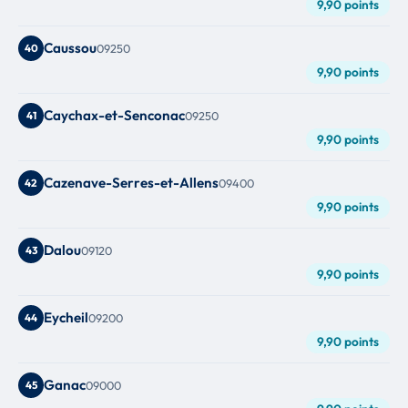
9,90 points
Caussou
40
09250
9,90 points
Caychax-et-Senconac
41
09250
9,90 points
Cazenave-Serres-et-Allens
42
09400
9,90 points
Dalou
43
09120
9,90 points
Eycheil
44
09200
9,90 points
Ganac
45
09000