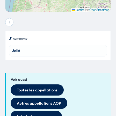
Leaflet
|
©
OpenStreetMap
J
J
1 commune
Jullié
Voir aussi
Toutes les appellations
Autres appellations AOP