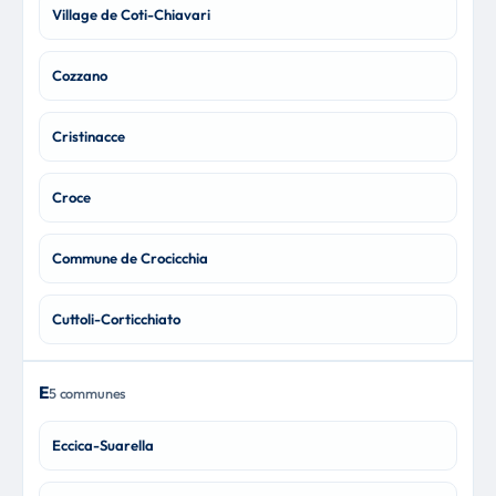
Village de Coti-Chiavari
Cozzano
Cristinacce
Croce
Commune de Crocicchia
Cuttoli-Corticchiato
E
5 communes
Eccica-Suarella