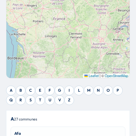
Leaflet
|
©
OpenStreetMap
A
B
C
E
F
G
I
L
M
N
O
P
Q
R
S
T
U
V
Z
A
27 communes
Afa