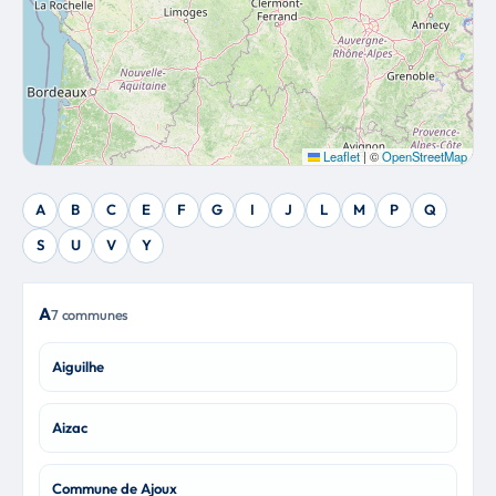
Leaflet
|
©
OpenStreetMap
A
B
C
E
F
G
I
J
L
M
P
Q
S
U
V
Y
A
7 communes
Aiguilhe
Aizac
Commune de Ajoux