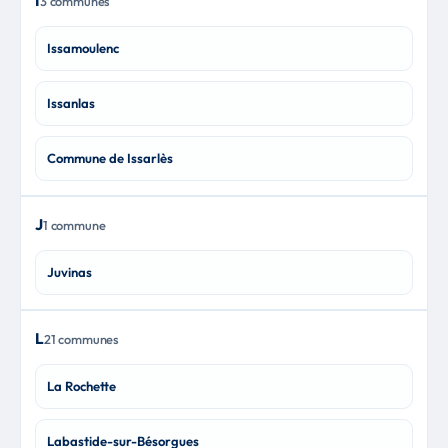
I
3 communes
Issamoulenc
Issanlas
Commune de Issarlès
J
1 commune
Juvinas
L
21 communes
La Rochette
Labastide-sur-Bésorgues