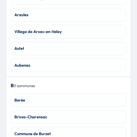
Araules
Village de Arsac-en-Velay
Astet
Aubenas
B
3 communes
Borée
Brives-Charensac
Commune de Burzet