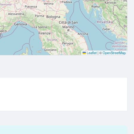
Leaflet
|
©
OpenStreetMap