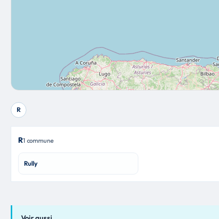
R
R
1 commune
Rully
Voir aussi