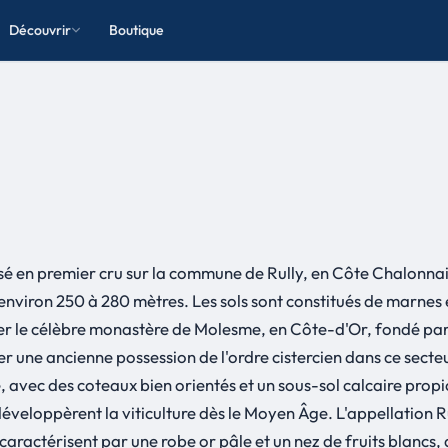
Découvrir
Boutique
ssé en premier cru sur la commune de Rully, en Côte Chalonna
d'environ 250 à 280 mètres. Les sols sont constitués de marnes
r le célèbre monastère de Molesme, en Côte-d'Or, fondé par
ne ancienne possession de l'ordre cistercien dans ce secteur
ec des coteaux bien orientés et un sous-sol calcaire propice à
développèrent la viticulture dès le Moyen Âge. L'appellation 
caractérisent par une robe or pâle et un nez de fruits blancs,