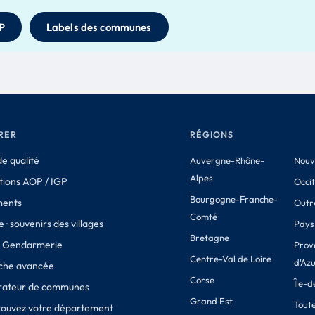
P
Labels des communes
RER
RÉGIONS
e qualité
Auvergne-Rhône-
Nouv
Alpes
tions AOP / IGP
Occi
Bourgogne-Franche-
ments
Outr
Comté
 · souvenirs des villages
Pays 
Bretagne
& Gendarmerie
Prov
Centre-Val de Loire
d'Az
che avancée
Corse
Île-
ateur de communes
Grand Est
Toute
Trouvez votre département