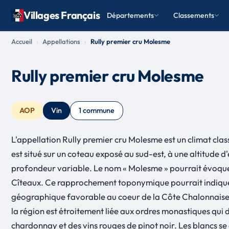
Villages Français
Départements
Classements
Accueil
Appellations
Rully premier cru Molesme
Rully premier cru Molesme
AOP
Vin
1 commune
L'appellation Rully premier cru Molesme est un climat cla
est situé sur un coteau exposé au sud-est, à une altitude 
profondeur variable. Le nom « Molesme » pourrait évoque
Cîteaux. Ce rapprochement toponymique pourrait indiquer u
géographique favorable au coeur de la Côte Chalonnaise, av
la région est étroitement liée aux ordres monastiques qui 
chardonnay et des vins rouges de pinot noir. Les blancs se 