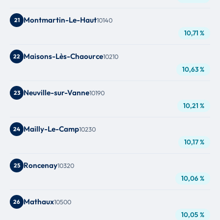
Montmartin-Le-Haut
21
10140
10,71 %
Maisons-Lès-Chaource
22
10210
10,63 %
Neuville-sur-Vanne
23
10190
10,21 %
Mailly-Le-Camp
24
10230
10,17 %
Roncenay
25
10320
10,06 %
Mathaux
26
10500
10,05 %