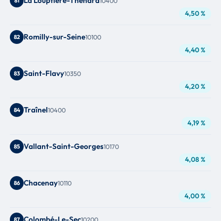
La Louptière-Thénard
81
10400
4,50 %
Romilly-sur-Seine
82
10100
4,40 %
Saint-Flavy
83
10350
4,20 %
Traînel
84
10400
4,19 %
Vallant-Saint-Georges
85
10170
4,08 %
Chacenay
86
10110
4,00 %
Colombé-Le-Sec
87
10200