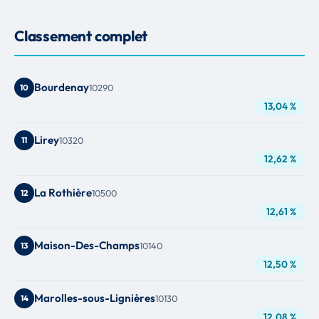
Classement complet
Bourdenay
10
10290
13,04 %
Lirey
11
10320
12,62 %
La Rothière
12
10500
12,61 %
Maison-Des-Champs
13
10140
12,50 %
Marolles-sous-Lignières
14
10130
12,08 %