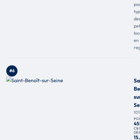
pos
typ
de
pet
loc
en
reg
#6
Sa
Be
su
Se
10
PO
45
CR
DÉ
15