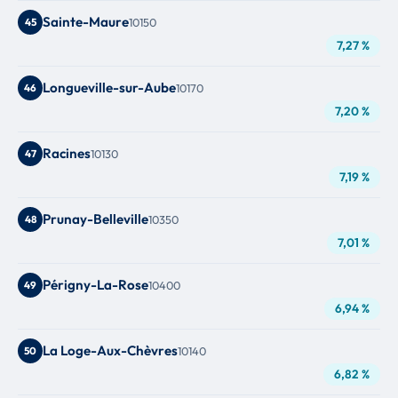
Sainte-Maure
45
10150
7,27 %
Longueville-sur-Aube
46
10170
7,20 %
Racines
47
10130
7,19 %
Prunay-Belleville
48
10350
7,01 %
Périgny-La-Rose
49
10400
6,94 %
La Loge-Aux-Chèvres
50
10140
6,82 %