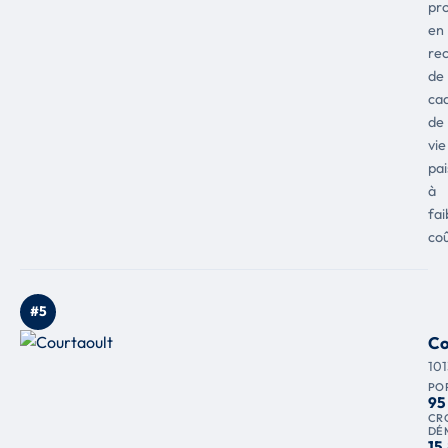
pr
en
re
de
ca
de
vie
pai
à
fai
coû
#5
Co
10
PO
95
CR
DÉ
15