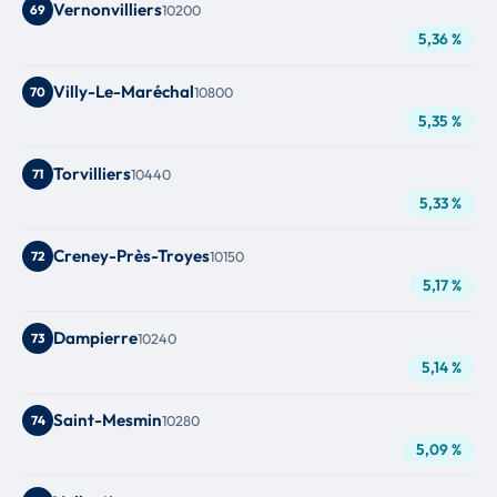
Vernonvilliers
69
10200
5,36 %
Villy-Le-Maréchal
70
10800
5,35 %
Torvilliers
71
10440
5,33 %
Creney-Près-Troyes
72
10150
5,17 %
Dampierre
73
10240
5,14 %
Saint-Mesmin
74
10280
5,09 %