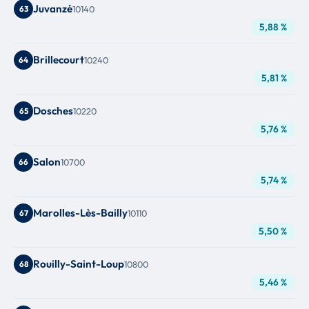
Juvanzé
63
10140
5,88 %
Brillecourt
64
10240
5,81 %
Dosches
65
10220
5,76 %
Salon
66
10700
5,74 %
Marolles-Lès-Bailly
67
10110
5,50 %
Rouilly-Saint-Loup
68
10800
5,46 %