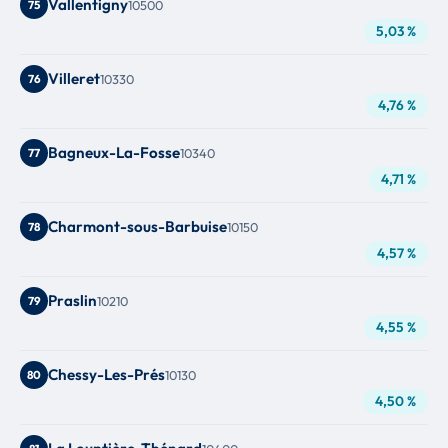
Vallentigny
75
10500
5,03 %
Villeret
76
10330
4,76 %
Bagneux-La-Fosse
77
10340
4,71 %
Charmont-sous-Barbuise
78
10150
4,57 %
Praslin
79
10210
4,55 %
Chessy-Les-Prés
80
10130
4,50 %