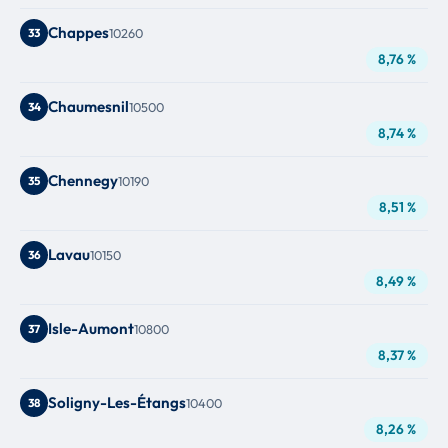
Chappes
33
10260
8,76 %
Chaumesnil
34
10500
8,74 %
Chennegy
35
10190
8,51 %
Lavau
36
10150
8,49 %
Isle-Aumont
37
10800
8,37 %
Soligny-Les-Étangs
38
10400
8,26 %