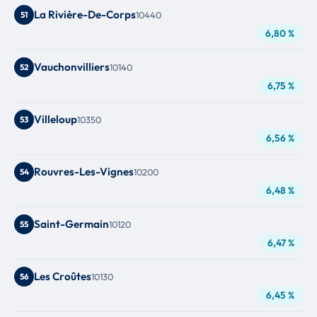
La Rivière-De-Corps
51
10440
6,80 %
Vauchonvilliers
52
10140
6,75 %
Villeloup
53
10350
6,56 %
Rouvres-Les-Vignes
54
10200
6,48 %
Saint-Germain
55
10120
6,47 %
Les Croûtes
56
10130
6,45 %