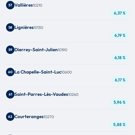
Vallières
57
10210
6,37 %
Lignières
58
10130
6,19 %
Dierrey-Saint-Julien
59
10190
6,18 %
La Chapelle-Saint-Luc
60
10600
6,17 %
Saint-Parres-Lès-Vaudes
61
10260
5,96 %
Courteranges
62
10270
5,88 %