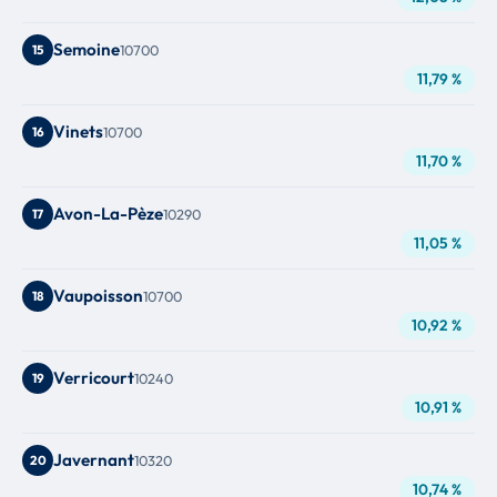
Semoine
15
10700
11,79 %
Vinets
16
10700
11,70 %
Avon-La-Pèze
17
10290
11,05 %
Vaupoisson
18
10700
10,92 %
Verricourt
19
10240
10,91 %
Javernant
20
10320
10,74 %