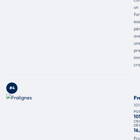
un
for
es
pér
av
un
pre
im
cro
#4
Fr
101
PO
10
CR
DÉ
16
Fra