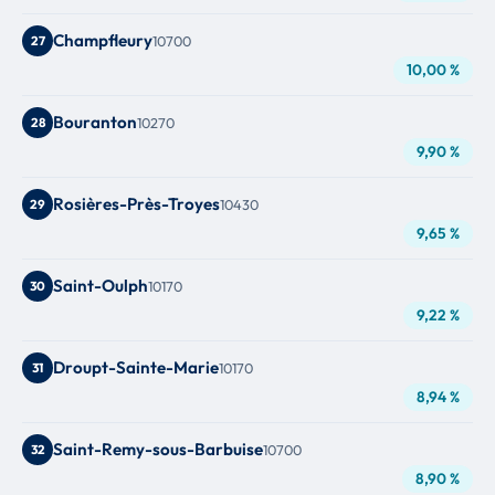
Champfleury
27
10700
10,00 %
Bouranton
28
10270
9,90 %
Rosières-Près-Troyes
29
10430
9,65 %
Saint-Oulph
30
10170
9,22 %
Droupt-Sainte-Marie
31
10170
8,94 %
Saint-Remy-sous-Barbuise
32
10700
8,90 %