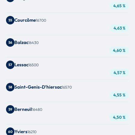
4,65 %
Courcôme
55
16700
4,63 %
Balzac
56
16430
4,60 %
Lessac
57
16500
4,57 %
Saint-Genis-D'hiersac
58
16570
4,55 %
Berneuil
59
16480
4,50 %
Yviers
60
16210