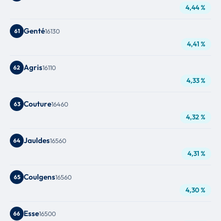
4,44 %
Genté
61
16130
4,41 %
Agris
62
16110
4,33 %
Couture
63
16460
4,32 %
Jauldes
64
16560
4,31 %
Coulgens
65
16560
4,30 %
Esse
66
16500