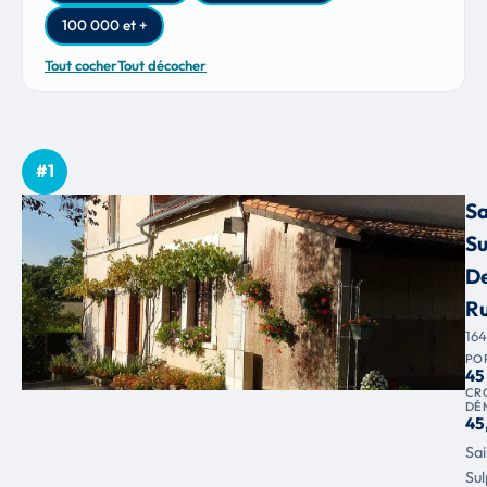
100 000 et +
Tout cocher
Tout décocher
#1
Sa
Su
D
Ru
16
PO
45
CR
DÉ
45
Sai
Sul