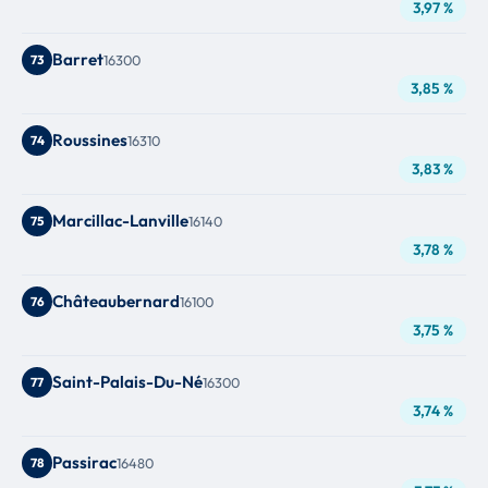
3,97 %
Barret
73
16300
3,85 %
Roussines
74
16310
3,83 %
Marcillac-Lanville
75
16140
3,78 %
Châteaubernard
76
16100
3,75 %
Saint-Palais-Du-Né
77
16300
3,74 %
Passirac
78
16480