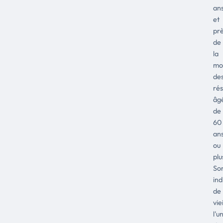
an
et
pr
de
la
moi
de
rés
âg
de
60
an
ou
plu
So
ind
de
vie
l'u