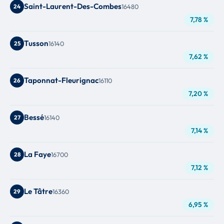
Saint-Laurent-Des-Combes
24
16480
7,78 %
Tusson
25
16140
7,62 %
Taponnat-Fleurignac
26
16110
7,20 %
Bessé
27
16140
7,14 %
La Faye
28
16700
7,12 %
Le Tâtre
29
16360
6,95 %