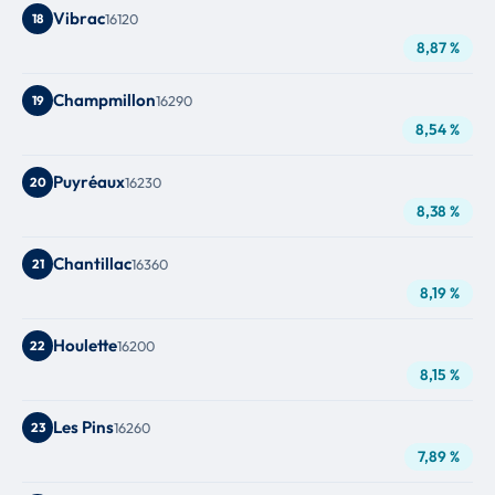
Vibrac
18
16120
8,87 %
Champmillon
19
16290
8,54 %
Puyréaux
20
16230
8,38 %
Chantillac
21
16360
8,19 %
Houlette
22
16200
8,15 %
Les Pins
23
16260
7,89 %