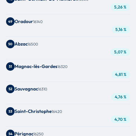
5,26 %
Oradour
49
16140
5,16 %
Abzac
50
16500
5,07 %
Magnac-lès-Gardes
51
16320
4,81 %
Sauvagnac
52
16310
4,76 %
Saint-Christophe
53
16420
4,70 %
Pérignac
54
16250