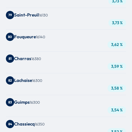
3,73 %
Saint-Preuil
79
16130
3,73 %
Fouqueure
80
16140
3,62 %
Charras
81
16380
3,59 %
Lachaise
82
16300
3,58 %
Guimps
83
16300
3,54 %
Chassiecq
84
16350
3,52 %