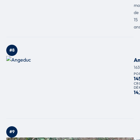
mo
de
15
ans
#8
An
16
PO
14
CR
DÉ
14,
#9