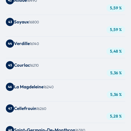
Alloue
42
16490
5,59 %
Soyaux
43
16800
5,59 %
Verdille
44
16140
5,48 %
Courlac
45
16210
5,36 %
La Magdeleine
46
16240
5,36 %
Cellefrouin
47
16260
5,28 %
Saint-Germain-De-Montbron
48
16380