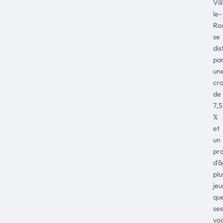
Vil
le-
Ro
se
dis
pa
un
cr
de
7,5
%
et
un
pro
d'
plu
je
qu
ses
voi