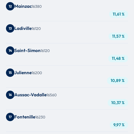
Mainzac
12
16380
11,61 %
Ladiville
13
16120
11,57 %
Saint-Simon
14
16120
11,48 %
Julienne
15
16200
10,89 %
Aussac-Vadalle
16
16560
10,37 %
Fontenille
17
16230
9,97 %