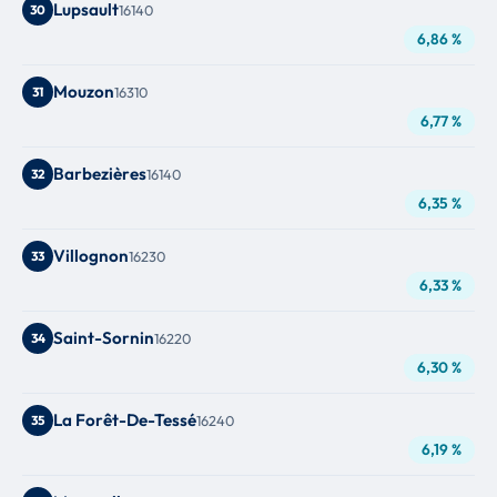
Lupsault
30
16140
6,86 %
Mouzon
31
16310
6,77 %
Barbezières
32
16140
6,35 %
Villognon
33
16230
6,33 %
Saint-Sornin
34
16220
6,30 %
La Forêt-De-Tessé
35
16240
6,19 %