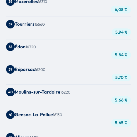
Mazerolles
36
16310
6,08 %
Tourriers
37
16560
5,94 %
Édon
38
16320
5,84 %
Réparsac
39
16200
5,70 %
Moulins-sur-Tardoire
40
16220
5,66 %
Gensac-La-Pallue
41
16130
5,65 %