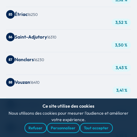
Étriac
85
16250
3,52 %
Saint-Adjutory
86
16310
3,50 %
Nanclars
87
16230
3,43 %
Vouzan
88
16410
3,41 %
Saint-Avit
89
16210
Ce site utilise des cookies
3,37 %
Nous utilisons des cookies pour mesurer l'audience et améliorer
votre expérience.
Lonnes
90
16230
Refuser
Personnaliser
Tout accepter
3,35 %