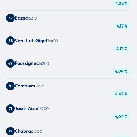
4,23 %
Bazac
67
16210
4,17 %
Vœuil-et-Giget
68
16400
4,12 %
Foussignac
69
16200
4,09 %
Combiers
70
16320
4,07 %
Taizé-Aizie
71
16700
4,04 %
Chabrac
72
16150