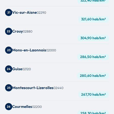
322,40 hab/km²
Vic-sur-Aisne
21
02290
321,60 hab/km²
Crouy
22
02880
304,90 hab/km²
Mons-en-Laonnois
23
02000
286,50 hab/km²
Guise
24
02120
280,60 hab/km²
Montescourt-Lizerolles
25
02440
267,70 hab/km²
Courmelles
26
02200
258,30 hab/km²