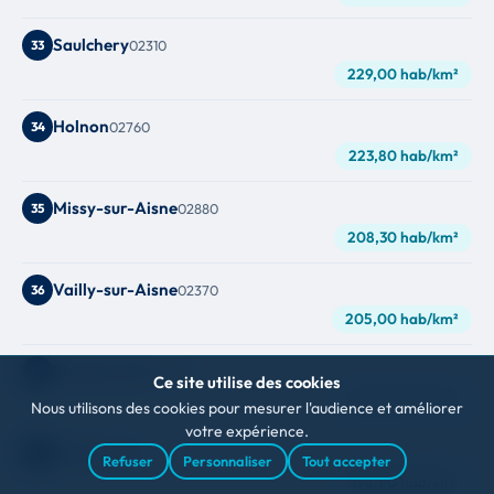
Saulchery
33
02310
229,00 hab/km²
Holnon
34
02760
223,80 hab/km²
Missy-sur-Aisne
35
02880
208,30 hab/km²
Vailly-sur-Aisne
36
02370
205,00 hab/km²
Montcornet
37
02340
Ce site utilise des cookies
201,20 hab/km²
Nous utilisons des cookies pour mesurer l'audience et améliorer
votre expérience.
Buire
38
02500
Refuser
Personnaliser
Tout accepter
198,80 hab/km²