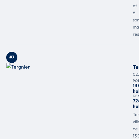
et
à
so
mai
rés
#7
Te
02
PO
13
ha
DE
72
ha
Ter
vill
de
13