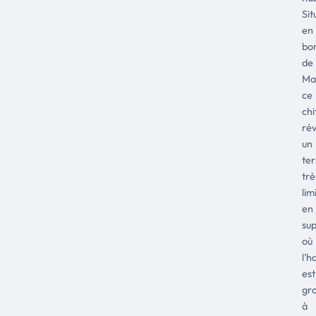
Sit
en
bo
de
Ma
ce
chi
rév
un
ter
trè
lim
en
sup
où
l'h
est
gr
à