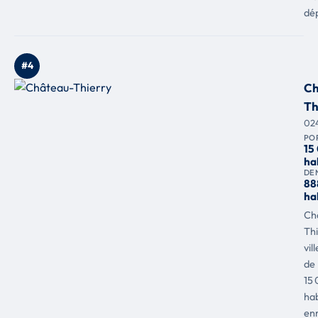
dé
#4
Ch
Th
02
PO
15
ha
DE
88
ha
Ch
Thi
vill
de
15 
hab
enr