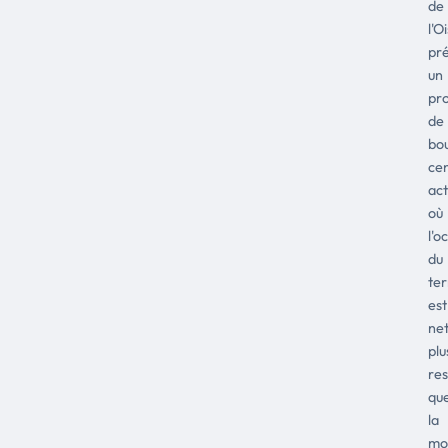
de
l'O
pr
un
pro
de
bo
ce
act
où
l'o
du
ter
est
ne
plu
re
qu
la
mo