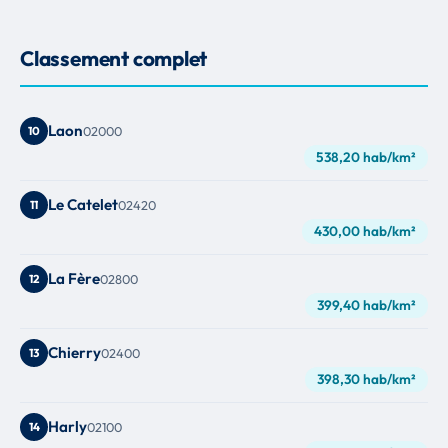
Classement complet
Laon
10
02000
538,20 hab/km²
Le Catelet
11
02420
430,00 hab/km²
La Fère
12
02800
399,40 hab/km²
Chierry
13
02400
398,30 hab/km²
Harly
14
02100