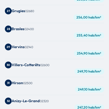
Grugies
27
02680
256,00 hab/km²
Brasles
28
02400
255,40 hab/km²
Vervins
29
02140
254,90 hab/km²
Villers-Cotterêts
30
02600
249,70 hab/km²
Hirson
31
02500
249,10 hab/km²
Anizy-Le-Grand
32
02320
247,20 hab/km²