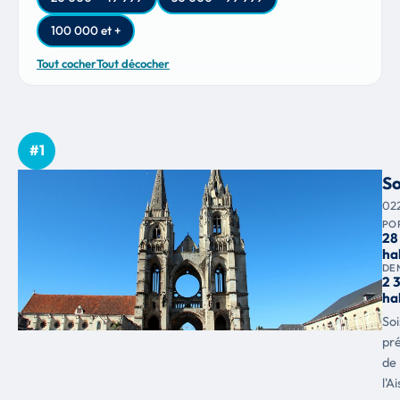
100 000 et +
Tout cocher
Tout décocher
#1
So
02
PO
28
ha
DE
2 
ha
Soi
pr
de
l'A