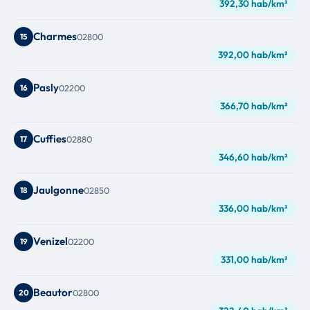
392,30 hab/km²
Charmes
15
02800
392,00 hab/km²
Pasly
16
02200
366,70 hab/km²
Cuffies
17
02880
346,60 hab/km²
Jaulgonne
18
02850
336,00 hab/km²
Venizel
19
02200
331,00 hab/km²
Beautor
20
02800