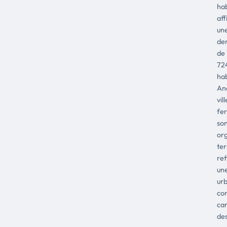
hab
aff
un
den
de
72
ha
An
vill
fer
so
org
ter
ref
un
urb
co
car
de