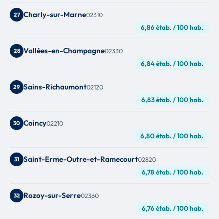
Charly-sur-Marne
27
02310
6,86 étab. / 100 hab.
Vallées-en-Champagne
28
02330
6,84 étab. / 100 hab.
Sains-Richaumont
29
02120
6,83 étab. / 100 hab.
Coincy
30
02210
6,80 étab. / 100 hab.
Saint-Erme-Outre-et-Ramecourt
31
02820
6,78 étab. / 100 hab.
Rozoy-sur-Serre
32
02360
6,76 étab. / 100 hab.