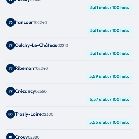
5,61 étab. / 100 hab.
Itancourt
76
02240
5,61 étab. / 100 hab.
Oulchy-Le-Château
77
02210
5,61 étab. / 100 hab.
Ribemont
78
02240
5,59 étab. / 100 hab.
Crézancy
79
02650
5,57 étab. / 100 hab.
Trosly-Loire
80
02300
5,55 étab. / 100 hab.
Crouy
81
02880