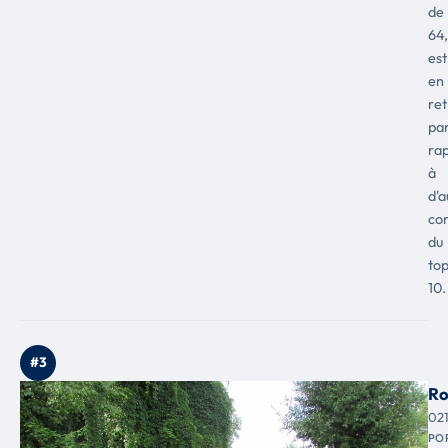
de
64
est
en
ret
pa
ra
à
d'a
co
du
to
10.
#3
Ro
02
PO