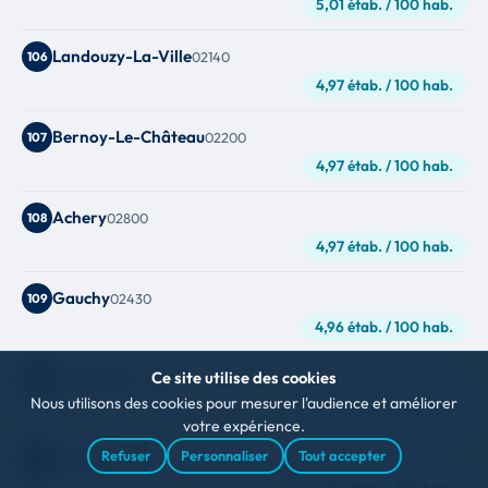
5,01 étab. / 100 hab.
Landouzy-La-Ville
106
02140
4,97 étab. / 100 hab.
Bernoy-Le-Château
107
02200
4,97 étab. / 100 hab.
Achery
108
02800
4,97 étab. / 100 hab.
Gauchy
109
02430
4,96 étab. / 100 hab.
Ce site utilise des cookies
Vendhuile
110
02420
Nous utilisons des cookies pour mesurer l'audience et améliorer
4,96 étab. / 100 hab.
votre expérience.
Refuser
Personnaliser
Tout accepter
Lesdins
111
02100
4,94 étab. / 100 hab.