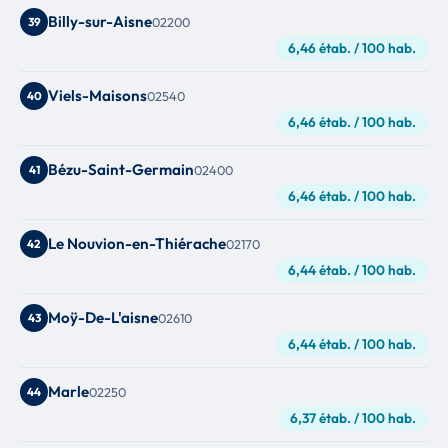
Billy-sur-Aisne
39
02200
6,46 étab. / 100 hab.
Viels-Maisons
40
02540
6,46 étab. / 100 hab.
Bézu-Saint-Germain
41
02400
6,46 étab. / 100 hab.
Le Nouvion-en-Thiérache
42
02170
6,44 étab. / 100 hab.
Moÿ-De-L'aisne
43
02610
6,44 étab. / 100 hab.
Marle
44
02250
6,37 étab. / 100 hab.