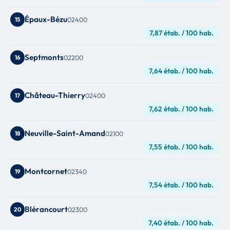
Épaux-Bézu
15
02400
7,87 étab. / 100 hab.
Septmonts
16
02200
7,64 étab. / 100 hab.
Château-Thierry
17
02400
7,62 étab. / 100 hab.
Neuville-Saint-Amand
18
02100
7,55 étab. / 100 hab.
Montcornet
19
02340
7,54 étab. / 100 hab.
Blérancourt
20
02300
7,40 étab. / 100 hab.