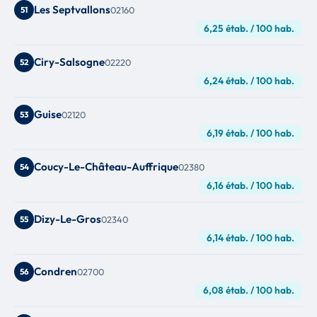
Les Septvallons
51
02160
6,25 étab. / 100 hab.
Ciry-Salsogne
52
02220
6,24 étab. / 100 hab.
Guise
53
02120
6,19 étab. / 100 hab.
Coucy-Le-Château-Auffrique
54
02380
6,16 étab. / 100 hab.
Dizy-Le-Gros
55
02340
6,14 étab. / 100 hab.
Condren
56
02700
6,08 étab. / 100 hab.