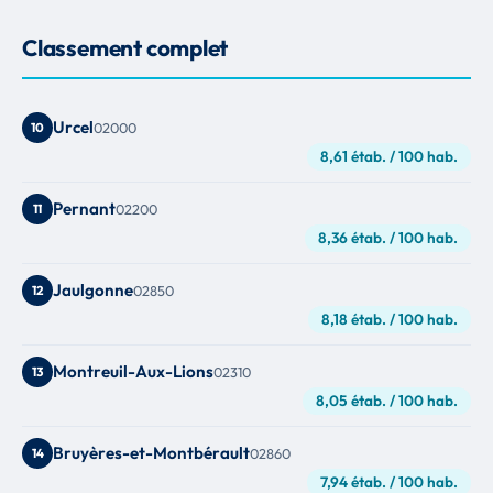
Classement complet
Urcel
10
02000
8,61 étab. / 100 hab.
Pernant
11
02200
8,36 étab. / 100 hab.
Jaulgonne
12
02850
8,18 étab. / 100 hab.
Montreuil-Aux-Lions
13
02310
8,05 étab. / 100 hab.
Bruyères-et-Montbérault
14
02860
7,94 étab. / 100 hab.