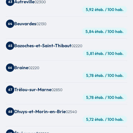
Autreville
63
02300
5,92 étab. / 100 hab.
Beuvardes
64
02130
5,84 étab. / 100 hab.
Bazoches-et-Saint-Thibaut
65
02220
5,81 étab. / 100 hab.
Braine
66
02220
5,78 étab. / 100 hab.
Trélou-sur-Marne
67
02850
5,78 étab. / 100 hab.
Dhuys-et-Morin-en-Brie
68
02540
5,72 étab. / 100 hab.