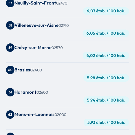
Neuilly-Saint-Front
57
02470
6,07 étab. / 100 hab.
Villeneuve-sur-Aisne
58
02190
6,05 étab. / 100 hab.
Chézy-sur-Marne
59
02570
6,02 étab. / 100 hab.
Brasles
60
02400
5,98 étab. / 100 hab.
Haramont
61
02600
5,94 étab. / 100 hab.
Mons-en-Laonnois
62
02000
5,93 étab. / 100 hab.