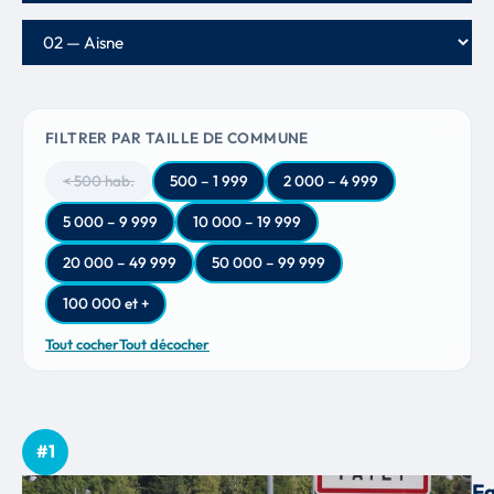
Département
FILTRER PAR TAILLE DE COMMUNE
< 500 hab.
500 – 1 999
2 000 – 4 999
5 000 – 9 999
10 000 – 19 999
20 000 – 49 999
50 000 – 99 999
100 000 et +
Tout cocher
Tout décocher
#1
F