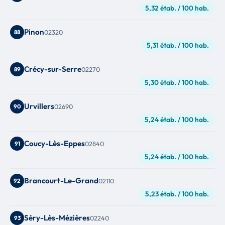
5,32 étab. / 100 hab.
Pinon
88
02320
5,31 étab. / 100 hab.
Crécy-sur-Serre
89
02270
5,30 étab. / 100 hab.
Urvillers
90
02690
5,24 étab. / 100 hab.
Coucy-Lès-Eppes
91
02840
5,24 étab. / 100 hab.
Brancourt-Le-Grand
92
02110
5,23 étab. / 100 hab.
Séry-Lès-Mézières
93
02240