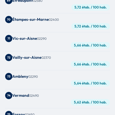
Étréaupont
69
02580
5,72 étab. / 100 hab.
Étampes-sur-Marne
70
02400
5,72 étab. / 100 hab.
Vic-sur-Aisne
71
02290
5,66 étab. / 100 hab.
Vailly-sur-Aisne
72
02370
5,66 étab. / 100 hab.
Ambleny
73
02290
5,64 étab. / 100 hab.
Vermand
74
02490
5,62 étab. / 100 hab.
Fossoy
75
02650