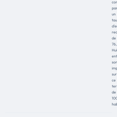
co
pa
un
ta
d'e
re
de
76
Hui
ent
so
im
sur
ce
ter
de
10
hab