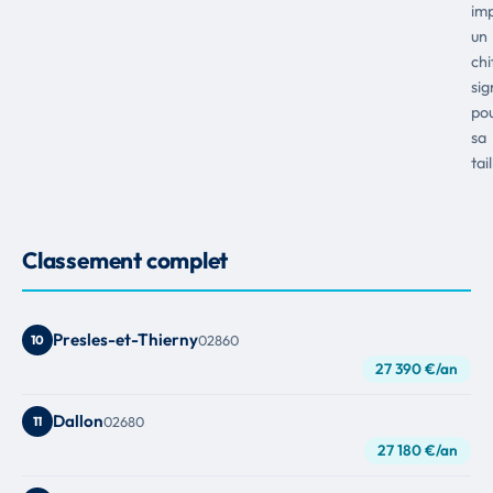
imp
un
chi
sig
po
sa
tail
Classement complet
Presles-et-Thierny
10
02860
27 390 €/an
Dallon
11
02680
27 180 €/an