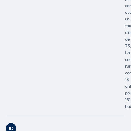
co
av
un
ta
d'e
de
73
La
co
rur
co
13
ent
po
151
hab
#3