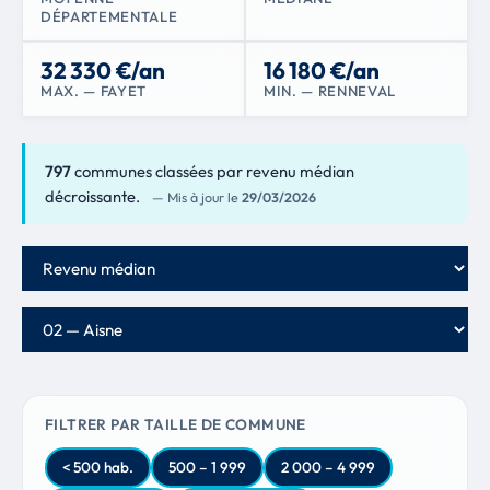
DÉPARTEMENTALE
32 330 €/an
16 180 €/an
MAX. — FAYET
MIN. — RENNEVAL
797
communes classées par revenu médian
décroissante.
— Mis à jour le
29/03/2026
Critère de classement
Département
FILTRER PAR TAILLE DE COMMUNE
< 500 hab.
500 – 1 999
2 000 – 4 999