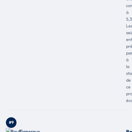
co
à
5,
Le
sei
ent
pr
par
à
la
sta
de
ce
pro
éc
#9
Bo