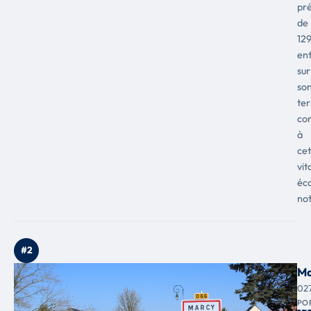
pr
de
12
ent
sur
so
ter
con
à
cet
vit
éc
not
#2
Ma
02
PO