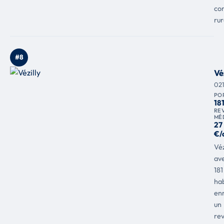
co
rur
#8
Vé
02
PO
18
RE
MÉ
27
€/
Véz
av
181
hab
enr
un
re