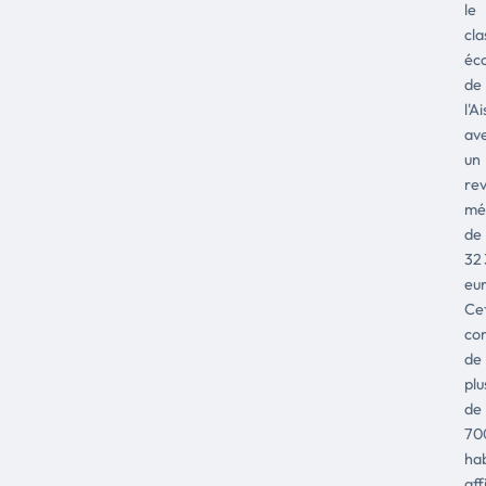
le
cl
éc
de
l'A
av
un
re
mé
de
32
eur
Ce
co
de
plu
de
70
hab
aff