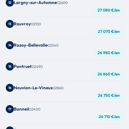
Largny-sur-Automne
12
02600
27 080 €/an
Rouvroy
13
02100
27 070 €/an
Rozoy-Bellevalle
14
02540
26 980 €/an
Pontruet
15
02490
26 860 €/an
Nouvion-Le-Vineux
16
02860
26 750 €/an
Bonneil
17
02400
26 710 €/an