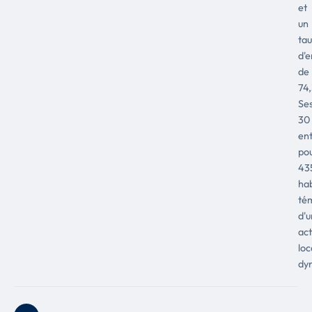
et
un
ta
d'e
de
74
Se
30
ent
po
43
hab
té
d'
act
loc
dy