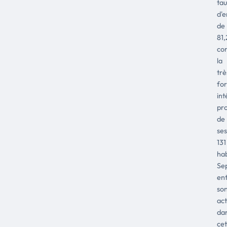
ta
d'e
de
81
co
la
trè
for
int
pro
de
ses
131
hab
Se
ent
so
act
da
cet