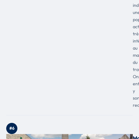
ind
un
pop
act
trè
in
au
ma
du
tra
On
ent
y
so
re
#6
Mo