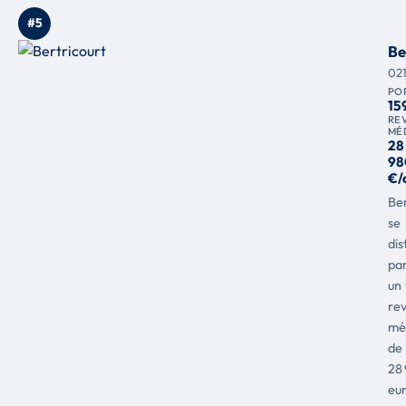
#5
Be
02
PO
15
RE
MÉ
28
98
€/
Ber
se
dis
pa
un
re
mé
de
28
eu