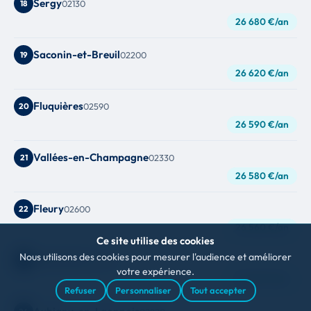
Sergy
18
02130
26 680 €/an
Saconin-et-Breuil
19
02200
26 620 €/an
Fluquières
20
02590
26 590 €/an
Vallées-en-Champagne
21
02330
26 580 €/an
Fleury
22
02600
26 560 €/an
Ce site utilise des cookies
Nous utilisons des cookies pour mesurer l'audience et améliorer
Molinchart
23
02000
votre expérience.
26 560 €/an
Refuser
Personnaliser
Tout accepter