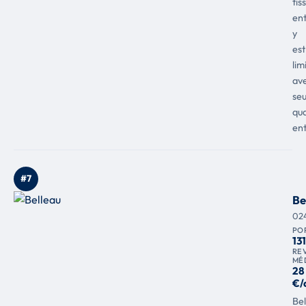
tis
ent
y
est
lim
av
se
qu
ent
#7
Be
02
PO
13
RE
MÉ
28
€/
Bel