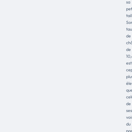
sa
pet
tail
So
ta
de
ch
de
10
est
ce
plu
él
qu
cel
de
ses
voi
du
po