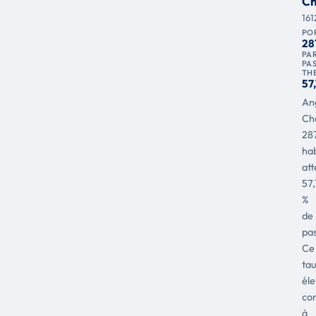
Ch
161
PO
28
PAR
PA
TH
57
An
Ch
28
hab
att
57,
%
de
pas
Ce
ta
éle
co
à