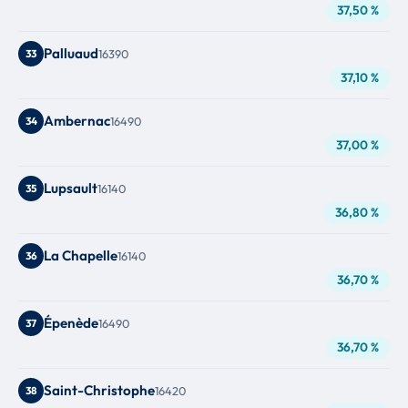
37,50 %
Palluaud
33
16390
37,10 %
Ambernac
34
16490
37,00 %
Lupsault
35
16140
36,80 %
La Chapelle
36
16140
36,70 %
Épenède
37
16490
36,70 %
Saint-Christophe
38
16420