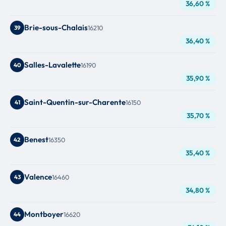
36,60 %
Brie-sous-Chalais
39
16210
36,40 %
Salles-Lavalette
40
16190
35,90 %
Saint-Quentin-sur-Charente
41
16150
35,70 %
Benest
42
16350
35,40 %
Valence
43
16460
34,80 %
Montboyer
44
16620