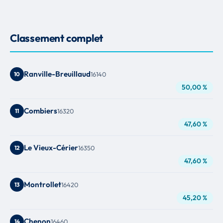
Classement complet
Ranville-Breuillaud
10
16140
50,00 %
Combiers
11
16320
47,60 %
Le Vieux-Cérier
12
16350
47,60 %
Montrollet
13
16420
45,20 %
Chenon
14
16460