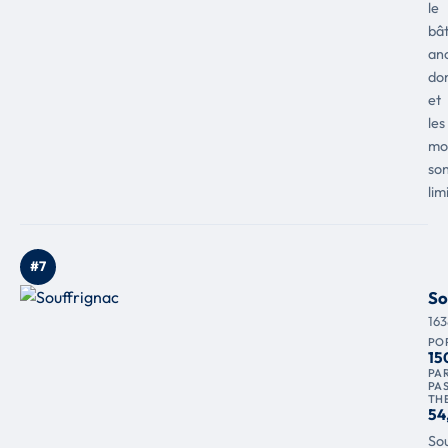
le
bât
an
do
et
les
mo
so
lim
#7
So
16
PO
15
PAR
PA
TH
54
Sou