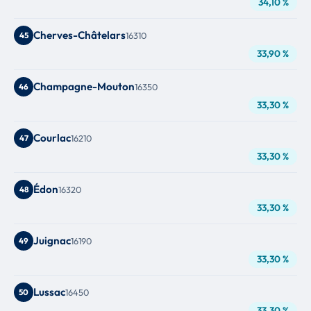
34,10 %
Cherves-Châtelars
45
16310
33,90 %
Champagne-Mouton
46
16350
33,30 %
Courlac
47
16210
33,30 %
Édon
48
16320
33,30 %
Juignac
49
16190
33,30 %
Lussac
50
16450
33,30 %