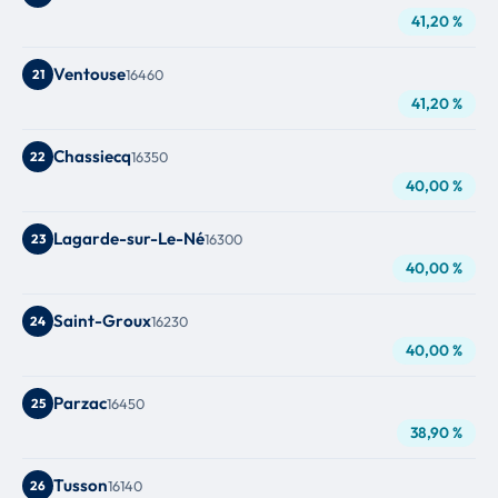
41,20 %
Ventouse
21
16460
41,20 %
Chassiecq
22
16350
40,00 %
Lagarde-sur-Le-Né
23
16300
40,00 %
Saint-Groux
24
16230
40,00 %
Parzac
25
16450
38,90 %
Tusson
26
16140