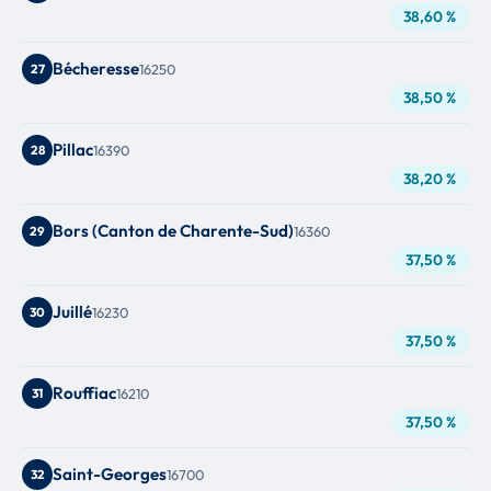
38,60 %
Bécheresse
27
16250
38,50 %
Pillac
28
16390
38,20 %
Bors (Canton de Charente-Sud)
29
16360
37,50 %
Juillé
30
16230
37,50 %
Rouffiac
31
16210
37,50 %
Saint-Georges
32
16700