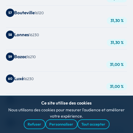
Bouteville
57
16120
31,30 %
Lonnes
58
16230
31,30 %
Bazac
59
16210
31,00 %
Luxé
60
16230
31,00 %
Beaulieu-sur-Sonnette
61
16450
Ce site utilise des cookies
30,80 %
Nous utilisons des cookies pour mesurer l'audience et améliorer
votre expérience.
Bréville
62
16370
Refuser
Personnaliser
Tout accepter
30,80 %