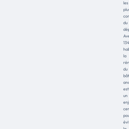
les
plu
co
du
dé
Av
13
hab
la
ré
du
bât
an
est
un
en
cen
po
évi
la