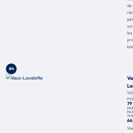
de
ré
pè
sur
les
pro
bai
#4
Va
La
16
PO
79
PAR
PA
TH
66
Va