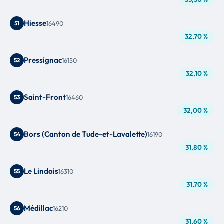
Hiesse
51
16490
32,70 %
Pressignac
52
16150
32,10 %
Saint-Front
53
16460
32,00 %
Bors (Canton de Tude-et-Lavalette)
54
16190
31,80 %
Le Lindois
55
16310
31,70 %
Médillac
56
16210
31,60 %