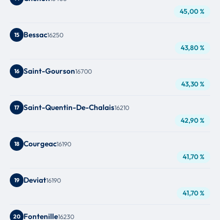
45,00 %
Bessac
15
16250
43,80 %
Saint-Gourson
16
16700
43,30 %
Saint-Quentin-De-Chalais
17
16210
42,90 %
Courgeac
18
16190
41,70 %
Deviat
19
16190
41,70 %
Fontenille
20
16230