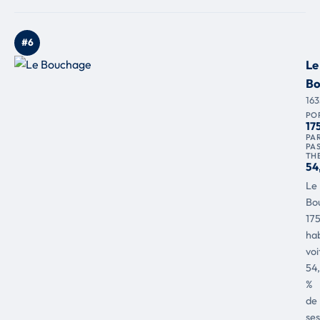
#6
Le
Bo
16
PO
17
PAR
PA
TH
54
Le
Bo
17
hab
voi
54
%
de
ses