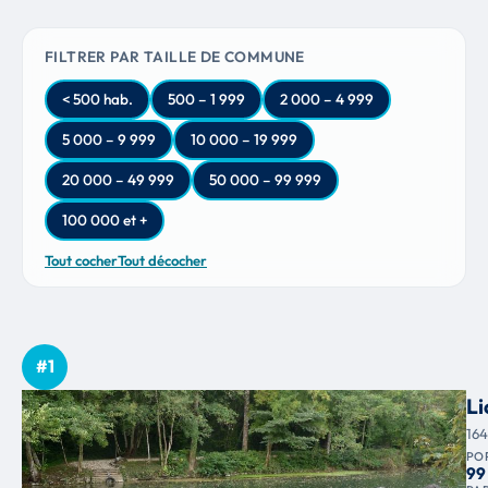
FILTRER PAR TAILLE DE COMMUNE
< 500 hab.
500 – 1 999
2 000 – 4 999
5 000 – 9 999
10 000 – 19 999
20 000 – 49 999
50 000 – 99 999
100 000 et +
Tout cocher
Tout décocher
#1
Li
16
PO
99