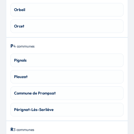
Orbeil
Orcet
P
4 communes
Pignols
Plauzat
Commune de Prompsat
Pérignat-Lès-Sarliève
R
3 communes