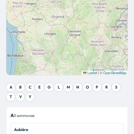
Leaflet
|
©
OpenStreetMap
A
B
C
E
G
L
M
N
O
P
R
S
T
V
Y
A
3 communes
Aubière