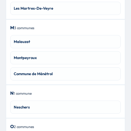
Les Martres-De-Veyre
M
3 communes
Malauzat
Montpeyroux
Commune de Ménétrol
N
1 commune
Neschers
O
2 communes