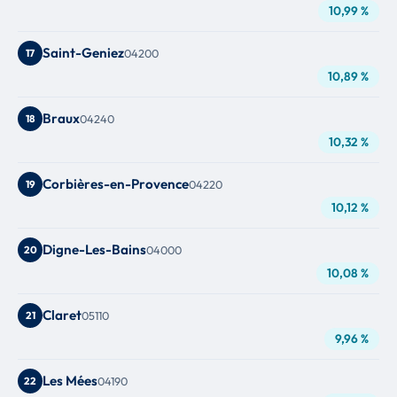
10,99 %
Saint-Geniez
17
04200
10,89 %
Braux
18
04240
10,32 %
Corbières-en-Provence
19
04220
10,12 %
Digne-Les-Bains
20
04000
10,08 %
Claret
21
05110
9,96 %
Les Mées
22
04190