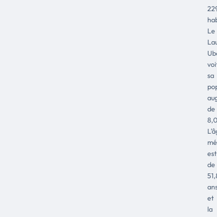
22
hab
Le
La
Ub
voi
sa
pop
au
de
8,
L'â
mé
est
de
51,
an
et
la