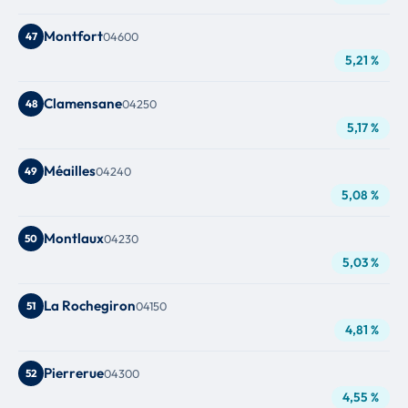
Montfort
47
04600
5,21 %
Clamensane
48
04250
5,17 %
Méailles
49
04240
5,08 %
Montlaux
50
04230
5,03 %
La Rochegiron
51
04150
4,81 %
Pierrerue
52
04300
4,55 %