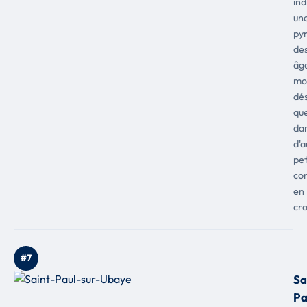
ind
un
py
de
âg
mo
dés
qu
da
d'a
pet
co
en
cro
#7
Sa
Pa