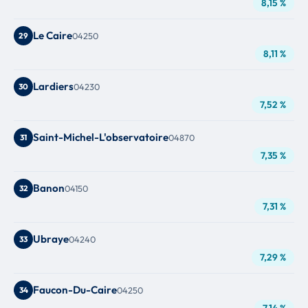
8,15 %
Le Caire
29
04250
8,11 %
Lardiers
30
04230
7,52 %
Saint-Michel-L'observatoire
31
04870
7,35 %
Banon
32
04150
7,31 %
Ubraye
33
04240
7,29 %
Faucon-Du-Caire
34
04250
7,14 %