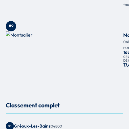
tou
#9
Mo
04
PO
16
CR
DÉ
17,
Classement complet
Gréoux-Les-Bains
10
04800