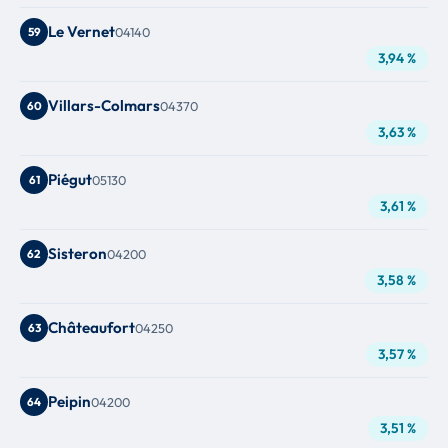
Le Vernet
59
04140
3,94 %
Villars-Colmars
60
04370
3,63 %
Piégut
61
05130
3,61 %
Sisteron
62
04200
3,58 %
Châteaufort
63
04250
3,57 %
Peipin
64
04200
3,51 %