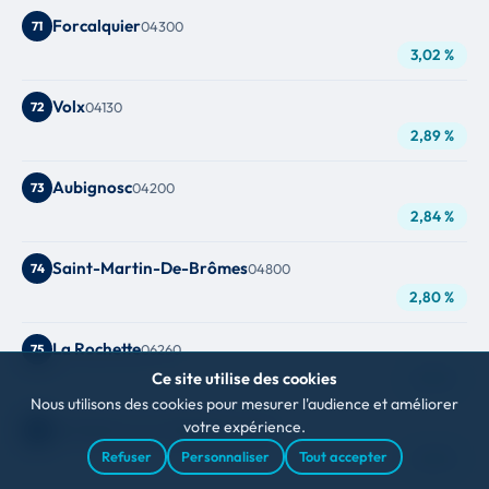
Forcalquier
71
04300
3,02 %
Volx
72
04130
2,89 %
Aubignosc
73
04200
2,84 %
Saint-Martin-De-Brômes
74
04800
2,80 %
La Rochette
75
06260
2,78 %
Ce site utilise des cookies
Nous utilisons des cookies pour mesurer l'audience et améliorer
votre expérience.
La Robine-sur-Galabre
76
04000
Refuser
Personnaliser
Tout accepter
2,73 %