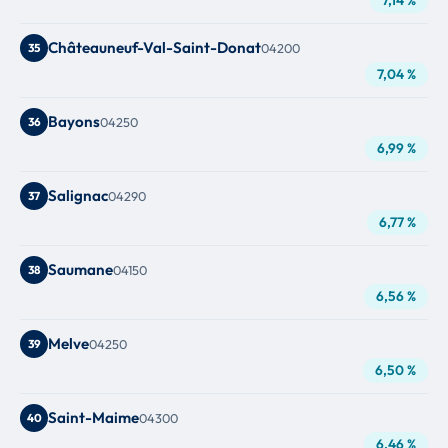
Châteauneuf-Val-Saint-Donat
35
04200
7,04 %
Bayons
36
04250
6,99 %
Salignac
37
04290
6,77 %
Saumane
38
04150
6,56 %
Melve
39
04250
6,50 %
Saint-Maime
40
04300
6,46 %