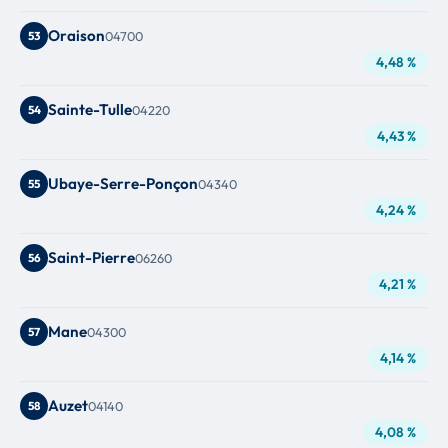
Oraison
53
04700
4,48 %
Sainte-Tulle
54
04220
4,43 %
Ubaye-Serre-Ponçon
55
04340
4,24 %
Saint-Pierre
56
06260
4,21 %
Mane
57
04300
4,14 %
Auzet
58
04140
4,08 %