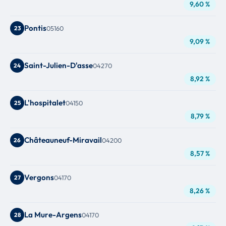
9,60 %
Pontis
23
05160
9,09 %
Saint-Julien-D'asse
24
04270
8,92 %
L'hospitalet
25
04150
8,79 %
Châteauneuf-Miravail
26
04200
8,57 %
Vergons
27
04170
8,26 %
La Mure-Argens
28
04170