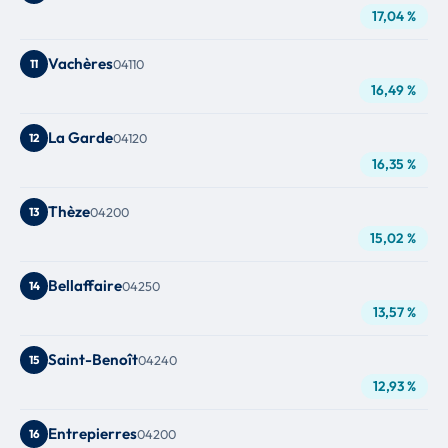
17,04 %
Vachères
11
04110
16,49 %
La Garde
12
04120
16,35 %
Thèze
13
04200
15,02 %
Bellaffaire
14
04250
13,57 %
Saint-Benoît
15
04240
12,93 %
Entrepierres
16
04200