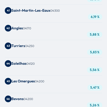
Saint-Martin-Les-Eaux
41
04300
6,19 %
Angles
42
04170
5,88 %
Turriers
43
04250
5,83 %
Soleilhas
44
04120
5,56 %
Les Omergues
45
04200
5,47 %
Bevons
46
04200
5,26 %