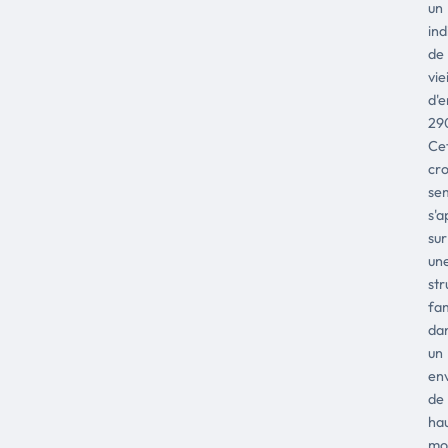
un
ind
de
vie
d'e
29
Ce
cr
se
s'a
sur
un
str
fam
da
un
en
de
ha
mo