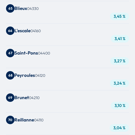
Blieux
65
04330
3,45 %
L'escale
66
04160
3,41 %
Saint-Pons
67
04400
3,27 %
Peyroules
68
04120
3,24 %
Brunet
69
04210
3,10 %
Reillanne
70
04110
3,04 %