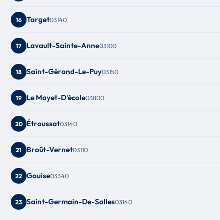
Target
03140
16
Lavault-Sainte-Anne
03100
17
Saint-Gérand-Le-Puy
03150
18
Le Mayet-D'école
03800
19
Étroussat
03140
20
Broût-Vernet
03110
21
Gouise
03340
22
Saint-Germain-De-Salles
03140
23