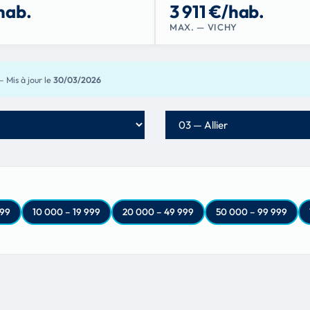
hab.
3 911 €/hab.
MAX. — VICHY
— Mis à jour le
30/03/2026
Département
999
10 000 – 19 999
20 000 – 49 999
50 000 – 99 999