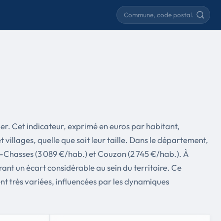
Rechercher une commune
lier. Cet indicateur, exprimé en euros par habitant,
villages, quelle que soit leur taille. Dans le département,
ux-Chasses (3 089 €/hab.) et Couzon (2 745 €/hab.). À
rant un écart considérable au sein du territoire. Ce
nt très variées, influencées par les dynamiques