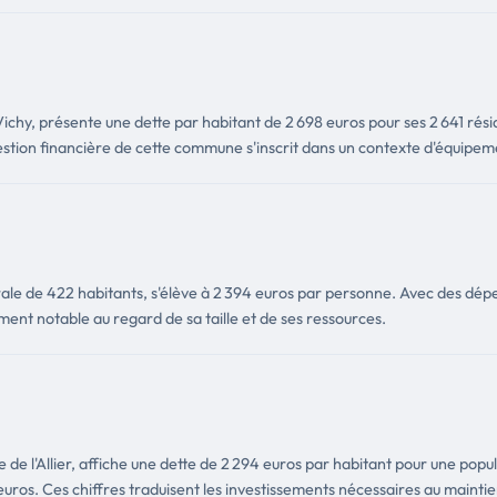
 Vichy, présente une dette par habitant de 2 698 euros pour ses 2 641 ré
tion financière de cette commune s'inscrit dans un contexte d'équipemen
ale de 422 habitants, s'élève à 2 394 euros par personne. Avec des dépe
ment notable au regard de sa taille et de ses ressources.
e de l'Allier, affiche une dette de 2 294 euros par habitant pour une pop
uros. Ces chiffres traduisent les investissements nécessaires au maintien