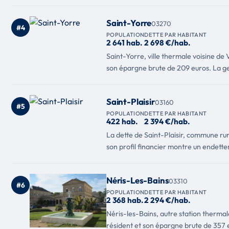
Saint-Yorre
03270
#4
POPULATION
DETTE PAR HABITANT
2 641 hab.
2 698 €/hab.
Saint-Yorre, ville thermale voisine de
son épargne brute de 209 euros. La ges
Saint-Plaisir
03160
#5
POPULATION
DETTE PAR HABITANT
422 hab.
2 394 €/hab.
La dette de Saint-Plaisir, commune rur
son profil financier montre un endette
Néris-Les-Bains
03310
#6
POPULATION
DETTE PAR HABITANT
2 368 hab.
2 294 €/hab.
Néris-les-Bains, autre station thermal
résident et son épargne brute de 357 e