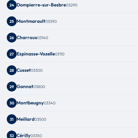
Dompierre-sur-Besbre
03290
24
Montmarault
03390
25
Charroux
03140
26
Espinasse-Vozelle
03110
27
Cusset
03300
28
Gannat
03800
29
Montbeugny
03340
30
Meillard
03500
31
Cérilly
03350
32