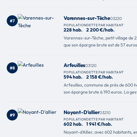
Varennes-sur-Tèche
03220
#7
POPULATION
DETTE PAR HABITANT
228 hab.
2 200 €/hab.
Varennes-sur-Tèche, petit village de 
que son épargne brute est de 57 euros. 
Arfeuilles
03120
#8
POPULATION
DETTE PAR HABITANT
594 hab.
2 158 €/hab.
Arfeuilles, commune de près de 600 ha
son épargne brute à 190 euros. La ges
Noyant-D'allier
03210
#9
POPULATION
DETTE PAR HABITANT
602 hab.
1 941 €/hab.
Noyant-d'Allier, avec 602 habitants, 