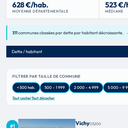
628 €/hab.
523 €/
MOYENNE DÉPARTEMENTALE
MÉDIANE
311
communes classées par dette par habitant décroissante.
Critère de classement
FILTRER PAR TAILLE DE COMMUNE
< 500 hab.
500 – 1 999
2 000 – 4 999
5 000 – 9 
Tout cocher
Tout décocher
Vichy
03200
#1