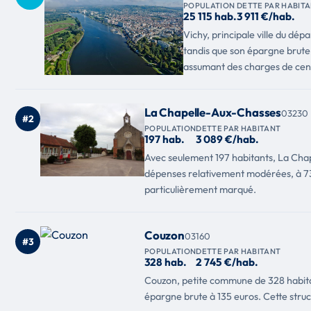
POPULATION
DETTE PAR HABIT
25 115 hab.
3 911 €/hab.
Vichy, principale ville du dép
tandis que son épargne brute 
assumant des charges de cent
La Chapelle-Aux-Chasses
03230
#2
POPULATION
DETTE PAR HABITANT
197 hab.
3 089 €/hab.
Avec seulement 197 habitants, La Cha
dépenses relativement modérées, à 737
particulièrement marqué.
Couzon
03160
#3
POPULATION
DETTE PAR HABITANT
328 hab.
2 745 €/hab.
Couzon, petite commune de 328 habitant
épargne brute à 135 euros. Cette struct